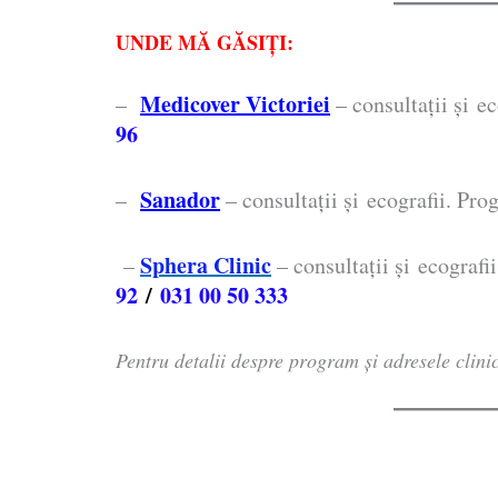
UNDE MĂ GĂSIŢI:
Medicover Victoriei
–
– consultaţii şi e
96
Sanador
–
– consultaţii şi ecografii. Pro
Sphera Clinic
–
– consultaţii şi ecografi
92
/
031 00 50 333
Pentru detalii despre program și adresele clini