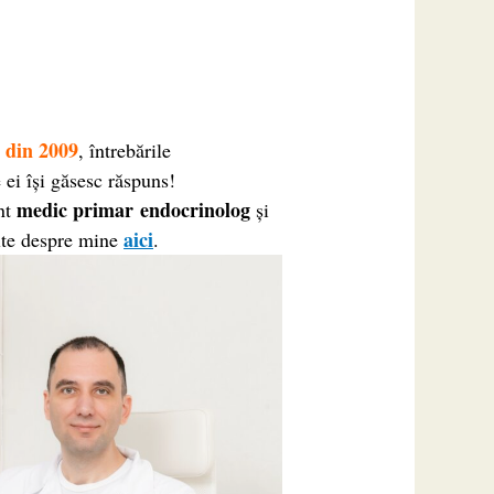
 din 2009
, întrebările
 ei își găsesc răspuns!
medic primar endocrinolog
unt
şi
aici
ulte despre mine
.