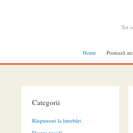
Skip
to
content
Tot c
Home
Postează aic
Categorii
Răspunsuri la întrebări
Despre tiroidă