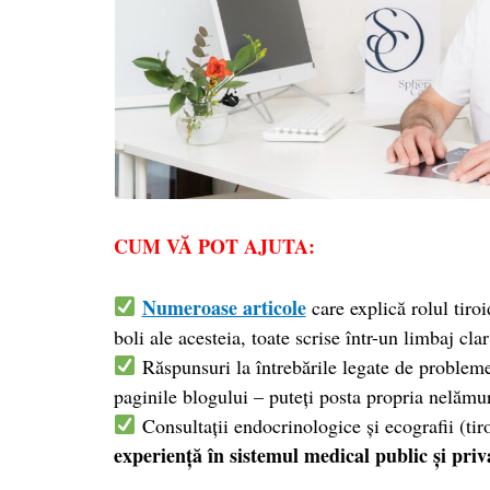
CUM VĂ POT AJUTA:
Numeroase articole
care explică rolul tiro
boli ale acesteia, toate scrise într-un limbaj clar
Răspunsuri la întrebările legate de problem
paginile blogului – puteți posta propria nelămu
Consultații endocrinologice și ecografii (tiro
experiență în sistemul medical public și priv