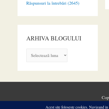
Răspunsuri la întrebări (2645)
ARHIVA BLOGULUI
A
R
H
I
V
A
Cop
B