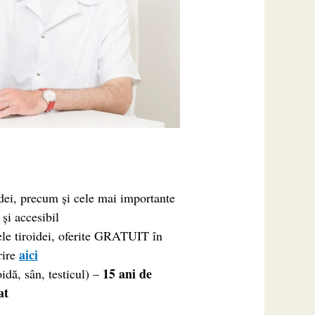
idei, precum și cele mai importante
 și accesibil
ele tiroidei, oferite GRATUIT în
aici
rire
15 ani de
idă, sân, testicul) –
at