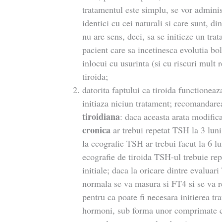
tratamentul este simplu, se vor adminis
identici cu cei naturali si care sunt, di
nu are sens, deci, sa se initieze un tra
pacient care sa incetinesca evolutia bol
inlocui cu usurinta (si cu riscuri mult
tiroida;
datorita faptului ca tiroida functione
initiaza niciun tratament; recomandar
tiroidiana
: daca aceasta arata modifica
cronica
ar trebui repetat TSH la 3 luni
la ecografie TSH ar trebui facut la 6 l
ecografie de tiroida TSH-ul trebuie repe
initiale; daca la oricare dintre evaluar
normala se va masura si FT4 si se va r
pentru ca poate fi necesara initierea t
hormoni, sub forma unor comprimate cu