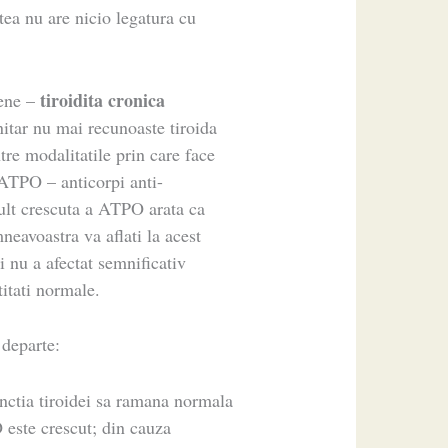
tea nu are nicio legatura cu
tiroidita cronica
ene –
itar nu mai recunoaste tiroida
tre modalitatile prin care face
(ATPO – anticorpi anti-
mult crescuta a ATPO arata ca
neavoastra va aflati la acest
i nu a afectat semnificativ
titati normale.
 departe:
nctia tiroidei sa ramana normala
este crescut; din cauza