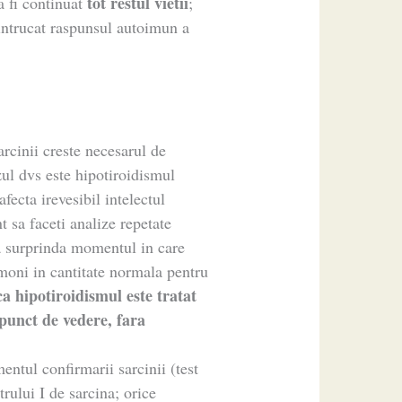
tot restul vietii
a fi continuat
;
 intrucat raspunsul autoimun a
arcinii creste necesarul de
ul dvs este hipotiroidismul
afecta irevesibil intelectul
t sa faceti analize repetate
a surprinda momentul in care
moni in cantitate normala pentru
a hipotiroidismul este tratat
 punct de vedere, fara
tul confirmarii sarcinii (test
trului I de sarcina; orice