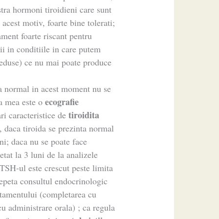
tra hormoni tiroidieni care sunt
n acest motiv, foarte bine tolerati;
tament foarte riscant pentru
ii in conditiile in care putem
 reduse) ce nu mai poate produce
aza normal in acest moment nu se
ecografie
ea mea este o
tiroidita
ri caracteristice de
, daca tiroida se prezinta normal
uni; daca nu se poate face
tat la 3 luni de la analizele
i TSH-ul este crescut peste limita
epeta consultul endocrinologic
ratamentului (completarea cu
 administrare orala) ; ca regula