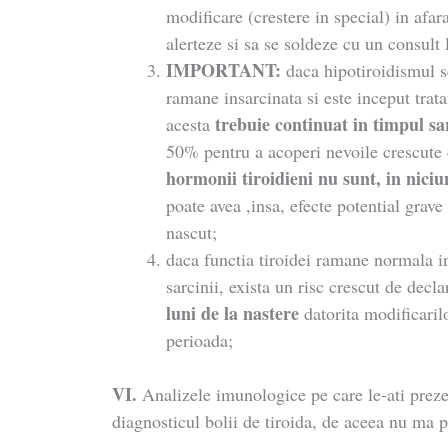
modificare (crestere in special) in afar
alerteze si sa se soldeze cu un consult
IMPORTANT:
daca hipotiroidismul s
ramane insarcinata si este inceput tra
trebuie continuat in timpul sa
acesta
50% pentru a acoperi nevoile crescute 
hormonii tiroidieni nu sunt, in niciun
poate avea ,insa, efecte potential grave
nascut;
daca functia tiroidei ramane normala in
sarcinii, exista un risc crescut de decl
luni de la nastere
datorita modificaril
perioada;
VI.
Analizele imunologice pe care le-ati preze
diagnosticul bolii de tiroida, de aceea nu ma p