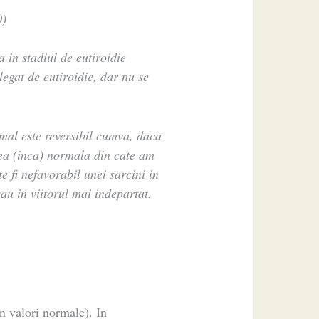
0)
 in stadiul de eutiroidie
legat de eutiroidie, dar nu se
al este reversibil cumva, daca
rea (inca) normala din cate am
te fi nefavorabil unei sarcini in
sau in viitorul mai indepartat.
n valori normale). In