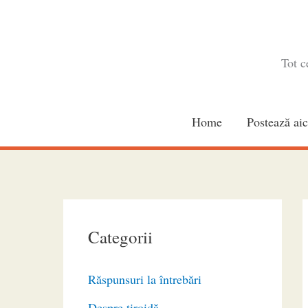
Skip
to
content
Tot c
Home
Postează aic
Categorii
Răspunsuri la întrebări
Despre tiroidă