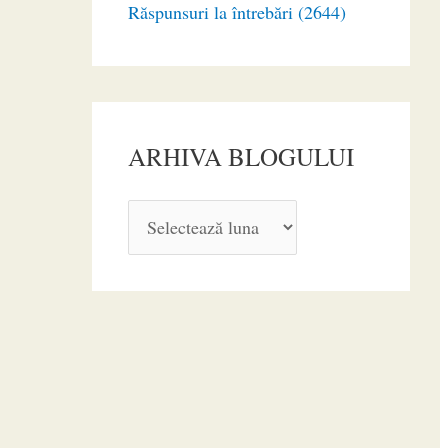
Răspunsuri la întrebări (2644)
ARHIVA BLOGULUI
A
R
H
I
V
A
B