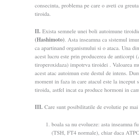
consecinta, problema pe care o aveti cu greuta
tiroida.
II.
Exista semnele unei boli autoimune tiroidi
(Hashimoto)
. Asta inseamna ca sistemul imun
ca apartinand organismului si o ataca. Una din
acest lucru este prin producerea de anticorpi 
tiroperoxidaza) impotrva tiroidei . Valoarea 
acest atac autoimun este destul de intens. Dum
moment in faza in care atacul este la inceput s
tiroida, astfel incat ea produce hormoni in can
III.
Care sunt posibilitatile de evolutie pe mai
boala sa nu evolueze: asta inseamna fu
(TSH, FT4 normale), chiar daca ATPO 