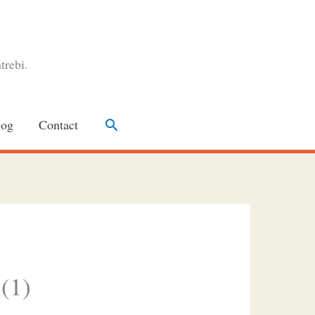
trebi.
Search
log
Contact
 (1)