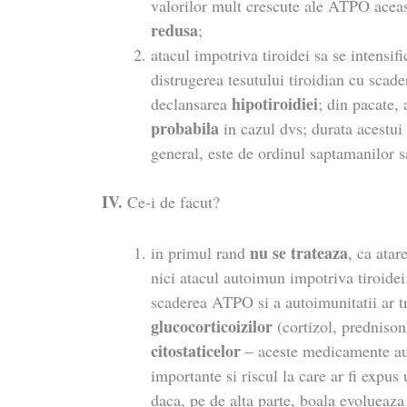
valorilor mult crescute ale ATPO aceast
redusa
;
atacul impotriva tiroidei sa se intensifi
distrugerea tesutului tiroidian cu scad
hipotiroidiei
declansarea
; din pacate, 
probabila
in cazul dvs; durata acestui 
general, este de ordinul saptamanilor sa
IV.
Ce-i de facut?
nu se trateaza
in primul rand
, ca ata
nici atacul autoimun impotriva tiroidei;
scaderea ATPO si a autoimunitatii ar tr
glucocorticoizilor
(cortizol, prednison
citostaticelor
– aceste medicamente au 
importante si riscul la care ar fi expus u
daca, pe de alta parte, boala evolueaza 