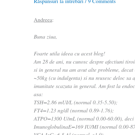
Răspunsuri la întrebări
/
9 Comments
Andreea
:
Buna ziua,
Foarte utila ideea cu acest blog!
Am 28 de ani, nu cunosc despre afectiuni tiroi
si in general nu am avut alte probleme, decat
~50kg (cu indulgenta) si nu reusesc deloc sa 
imunitate scazuta in general. Am fost la endoc
asa:
TSH=2.86 mUI/L (normal 0.35-5.50);
FT4=1.23 ng/dl (normal 0.89-1.76);
ATPO=1300 U/mL (normal 0.00-60.00), deci 
ImunoglobulinaE=169 IU/MI (normal 0.00-87.
VCA IgG=6.5 Al (normal <1.0)