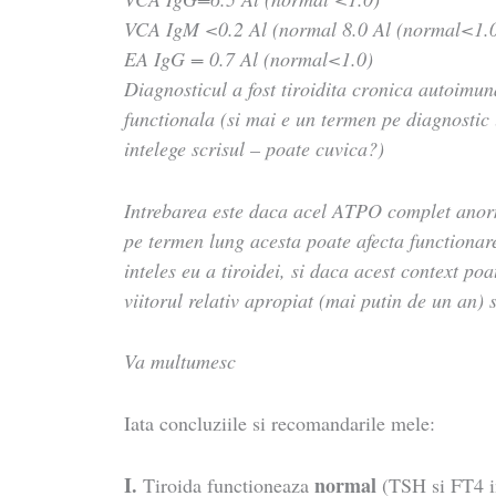
VCA IgM <0.2 Al (normal 8.0 Al (normal<1.
EA IgG = 0.7 Al (normal<1.0)
Diagnosticul a fost tiroidita cronica autoimuna
functionala (si mai e un termen pe diagnostic 
intelege scrisul – poate cuvica?)
Intrebarea este daca acel ATPO complet anorm
pe termen lung acesta poate afecta functiona
inteles eu a tiroidei, si daca acest context poa
viitorul relativ apropiat (mai putin de un an) 
Va multumesc
Iata concluziile si recomandarile mele:
I.
normal
Tiroida functioneaza
(TSH si FT4 i