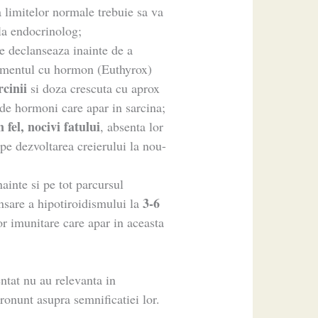
a limitelor normale trebuie sa va
 la endocrinolog;
e declanseaza inainte de a
tamentul cu hormon (Euthyrox)
rcinii
si doza crescuta cu aprox
de hormoni care apar in sarcina;
 fel, nocivi fatului
, absenta lor
 pe dezvoltarea creierului la nou-
ainte si pe tot parcursul
3-6
ansare a hipotiroidismului la
or imunitare care apar in aceasta
ntat nu au relevanta in
ronunt asupra semnificatiei lor.