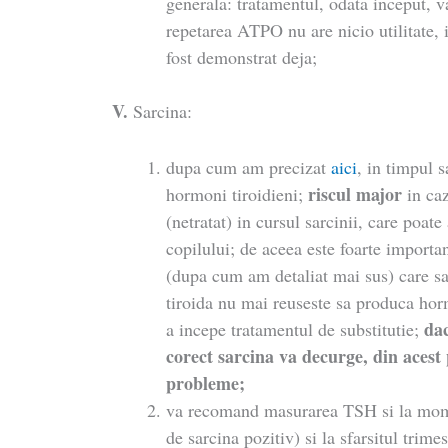
generala: tratamentul, odata inceput, v
repetarea ATPO nu are nicio utilitate,
fost demonstrat deja;
V.
Sarcina:
dupa cum am precizat
aici
, in timpul s
riscul major
hormoni tiroidieni;
in caz
(netratat) in cursul sarcinii, care poate 
copilului; de aceea este foarte importan
(dupa cum am detaliat mai sus) care s
tiroida nu mai reuseste sa produca hor
dac
a incepe tratamentul de substitutie;
corect sarcina va decurge, din acest
probleme;
va recomand masurarea TSH si la momen
de sarcina pozitiv) si la sfarsitul trimes