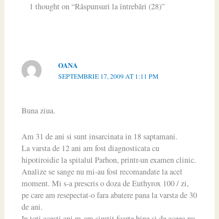
1 thought on “Răspunsuri la întrebări (28)”
OANA
SEPTEMBRIE 17, 2009 AT 1:11 PM
Buna ziua.
Am 31 de ani si sunt insarcinata in 18 saptamani.
La varsta de 12 ani am fost diagnosticata cu
hipotiroidie la spitalul Parhon, printr-un examen clinic.
Analize se sange nu mi-au fost recomandate la acel
moment. Mi s-a prescris o doza de Euthyrox 100 / zi,
pe care am resepectat-o fara abatere pana la varsta de 30
de ani.
In toti acesti ani m-am simtit foarte bine si de aceea nu