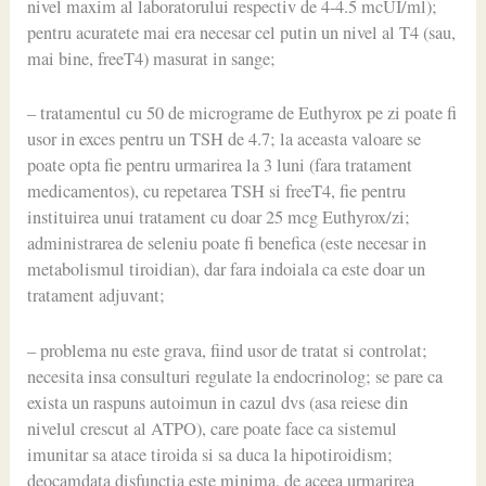
nivel maxim al laboratorului respectiv de 4-4.5 mcUI/ml);
pentru acuratete mai era necesar cel putin un nivel al T4 (sau,
mai bine, freeT4) masurat in sange;
– tratamentul cu 50 de micrograme de Euthyrox pe zi poate fi
usor in exces pentru un TSH de 4.7; la aceasta valoare se
poate opta fie pentru urmarirea la 3 luni (fara tratament
medicamentos), cu repetarea TSH si freeT4, fie pentru
instituirea unui tratament cu doar 25 mcg Euthyrox/zi;
administrarea de seleniu poate fi benefica (este necesar in
metabolismul tiroidian), dar fara indoiala ca este doar un
tratament adjuvant;
– problema nu este grava, fiind usor de tratat si controlat;
necesita insa consulturi regulate la endocrinolog; se pare ca
exista un raspuns autoimun in cazul dvs (asa reiese din
nivelul crescut al ATPO), care poate face ca sistemul
imunitar sa atace tiroida si sa duca la hipotiroidism;
deocamdata disfunctia este minima, de aceea urmarirea