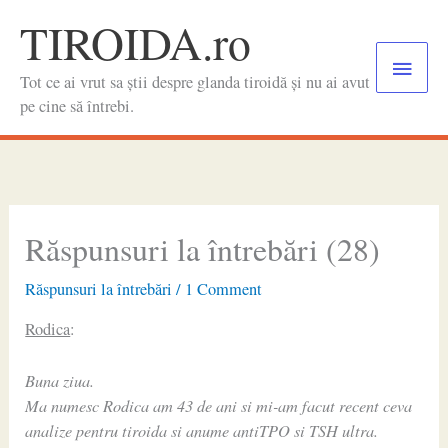
Skip
TIROIDA.ro
to
Main
content
Tot ce ai vrut sa știi despre glanda tiroidă și nu ai avut
Menu
pe cine să întrebi.
Răspunsuri la întrebări (28)
Răspunsuri la întrebări
/
1 Comment
Rodica
:
Buna ziua.
Ma numesc Rodica am 43 de ani si mi-am facut recent ceva
analize pentru tiroida si anume antiTPO si TSH ultra.