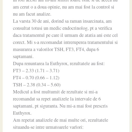
am cerut o a doua opinie, nu am mai fost la control si
nu am facut analize.
La varsta 30 de ani, dorind sa raman insarcinata, am
consultat totusi un medic endocrinolog, pt a verifica
daca tratamentul pe care il urmam de atatia ani este cel
corect. Mi s-a recomandat intreruperea tratamentului si
masurarea a valorilor TSH, FT3, FT4, dupa 6
saptamani.
Dupa renuntarea la Euthyrox, rezultatele au fost:
FT3 – 2.33 (1.71 – 3.71)
FT4 – 0.70 (0.66 – 1.12)
TSH – 2.38 (0.34 – 5.60)
Medicul a fost multumit de rezultate si mi-a
recomandat sa repet analizele la intervale de 6
saptamani, pt siguranta. Nu mi-a mai fost prescris
Euthyrox.
Am repetat analizele de mai multe ori, rezultatele
situandu-se intre urmatoarele varlori: