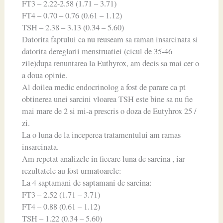
FT3 – 2.22-2.58 (1.71 – 3.71)
FT4 – 0.70 – 0.76 (0.61 – 1.12)
TSH – 2.38 – 3.13 (0.34 – 5.60)
Datorita faptului ca nu reuseam sa raman insarcinata si
datorita dereglarii menstruatiei (cicul de 35-46
zile)dupa renuntarea la Euthyrox, am decis sa mai cer o
a doua opinie.
Al doilea medic endocrinolog a fost de parare ca pt
obtinerea unei sarcini vloarea TSH este bine sa nu fie
mai mare de 2 si mi-a prescris o doza de Eutyhrox 25 /
zi.
La o luna de la inceperea tratamentului am ramas
insarcinata.
Am repetat analizele in fiecare luna de sarcina , iar
rezultatele au fost urmatoarele:
La 4 saptamani de saptamani de sarcina:
FT3 – 2.52 (1.71 – 3.71)
FT4 – 0.88 (0.61 – 1.12)
TSH – 1.22 (0.34 – 5.60)