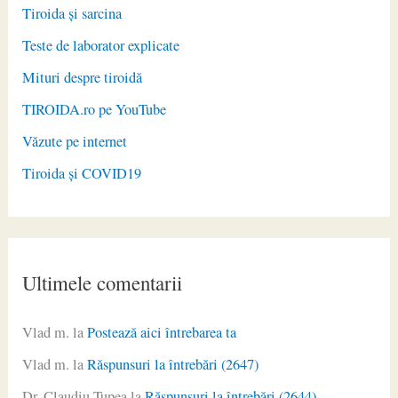
Tiroida și sarcina
Teste de laborator explicate
Mituri despre tiroidă
TIROIDA.ro pe YouTube
Văzute pe internet
Tiroida și COVID19
Ultimele comentarii
Vlad m.
la
Postează aici întrebarea ta
Vlad m.
la
Răspunsuri la întrebări (2647)
Dr. Claudiu Ţupea
la
Răspunsuri la întrebări (2644)