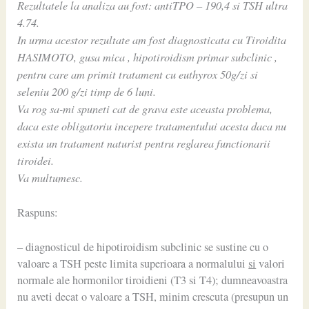
Rezultatele la analiza au fost: antiTPO – 190,4 si TSH ultra
4.74.
In urma acestor rezultate am fost diagnosticata cu Tiroidita
HASIMOTO, gusa mica , hipotiroidism primar subclinic ,
pentru care am primit tratament cu euthyrox 50g/zi si
seleniu 200 g/zi timp de 6 luni.
Va rog sa-mi spuneti cat de grava este aceasta problema,
daca este obligatoriu incepere tratamentului acesta daca nu
exista un tratament naturist pentru reglarea functionarii
tiroidei.
Va multumesc.
Raspuns:
– diagnosticul de hipotiroidism subclinic se sustine cu o
valoare a TSH peste limita superioara a normalului
si
valori
normale ale hormonilor tiroidieni (T3 si T4); dumneavoastra
nu aveti decat o valoare a TSH, minim crescuta (presupun un