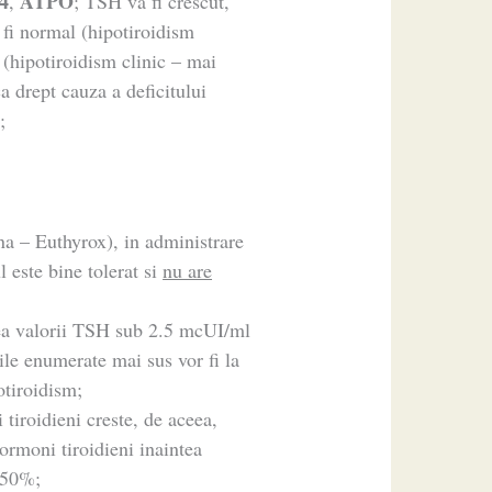
4
ATPO
,
; TSH va fi crescut,
 fi normal (hipotiroidism
 (hipotiroidism clinic – mai
a drept cauza a deficitului
;
na – Euthyrox), in administrare
l este bine tolerat si
nu are
rea valorii TSH sub 2.5 mcUI/ml
rile enumerate mai sus vor fi la
otiroidism;
 tiroidieni creste, de aceea,
ormoni tiroidieni inaintea
0-50%;