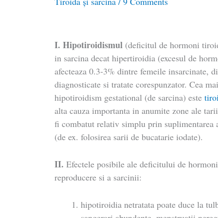
Tiroida și sarcina
/
9 Comments
I. Hipotiroidismul
(deficitul de hormoni tiroi
in sarcina decat hipertiroidia (excesul de hormo
afecteaza 0.3-3% dintre femeile insarcinate, di
diagnosticate si tratate corespunzator. Cea ma
hipotiroidism gestational (de sarcina) este
tir
alta cauza importanta in anumite zone ale tarii
fi combatut relativ simplu prin suplimentarea a
(de ex. folosirea sarii de bucatarie iodate).
II.
Efectele posibile ale deficitului de hormoni
reproducere si a sarcinii:
hipotiroidia netratata poate duce la tul
sangerari abundente, menstruatii nere