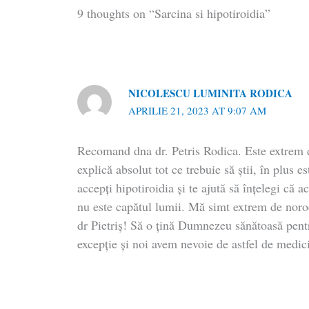
9 thoughts on “Sarcina si hipotiroidia”
NICOLESCU LUMINITA RODICA
APRILIE 21, 2023 AT 9:07 AM
Recomand dna dr. Petris Rodica. Este extrem de
explică absolut tot ce trebuie să știi, în plus es
accepți hipotiroidia și te ajută să înțelegi că 
nu este capătul lumii. Mă simt extrem de noro
dr Pietriș! Să o țină Dumnezeu sănătoasă pen
excepție și noi avem nevoie de astfel de medici