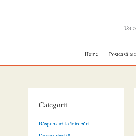
Skip
to
content
Tot c
Home
Postează aic
Categorii
Răspunsuri la întrebări
Despre tiroidă