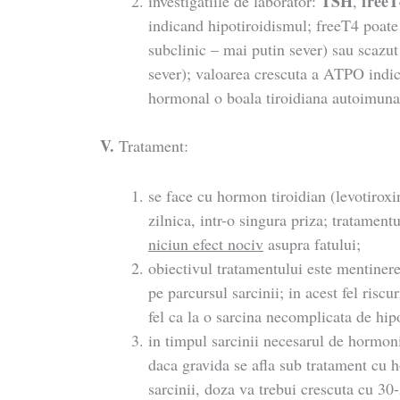
TSH
freeT
investigatiile de laborator:
,
indicand hipotiroidismul; freeT4 poate
subclinic – mai putin sever) sau scazut
sever); valoarea crescuta a ATPO indic
hormonal o boala tiroidiana autoimuna
V.
Tratament:
se face cu hormon tiroidian (levotiroxi
zilnica, intr-o singura priza; tratamentu
niciun efect nociv
asupra fatului;
obiectivul tratamentului este mentine
pe parcursul sarcinii; in acest fel riscu
fel ca la o sarcina necomplicata de hip
in timpul sarcinii necesarul de hormoni
daca gravida se afla sub tratament cu h
sarcinii, doza va trebui crescuta cu 3