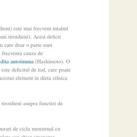
dieni) este mai frecvent intalnit
ni tiroidieni). Acest deficit
n care doar o parte sunt
i frecventa cauza de
oidita autoimuna
(Hashimoto). O
 este deficitul de iod, care poate
cestui element in dieta zilnica
 tiroidieni asupra functiei de
burari de ciclu menstrual cu
gulate sau chiar amenoree