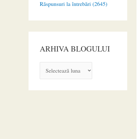
Răspunsuri la întrebări (2645)
ARHIVA BLOGULUI
A
R
H
I
V
A
B