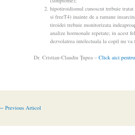
(simptome);
hipotiroidismul cunoscut trebuie trata
si freeT4) inainte de a ramane insarcina
tiroidei trebuie monitorizata indeapro
analize hormonale repetate; in acest fe
dezvolatrea intelectuala la copil nu va f
Dr. Cristian-Claudiu Ţupea –
Click aici pentru
←
Previous Articol