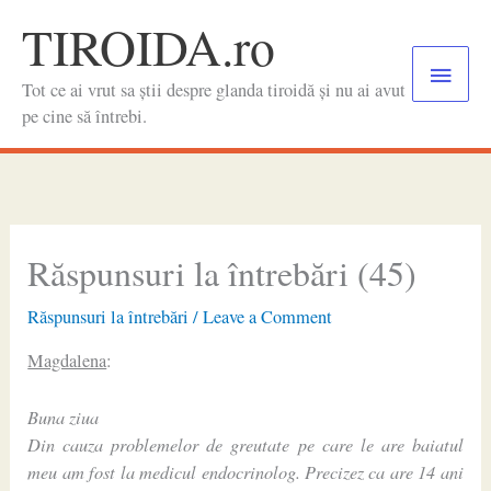
Skip
TIROIDA.ro
to
Main
content
Tot ce ai vrut sa știi despre glanda tiroidă și nu ai avut
Menu
pe cine să întrebi.
Răspunsuri la întrebări (45)
Răspunsuri la întrebări
/
Leave a Comment
Magdalena
:
Buna ziua
Din cauza problemelor de greutate pe care le are baiatul
meu am fost la medicul endocrinolog. Precizez ca are 14 ani