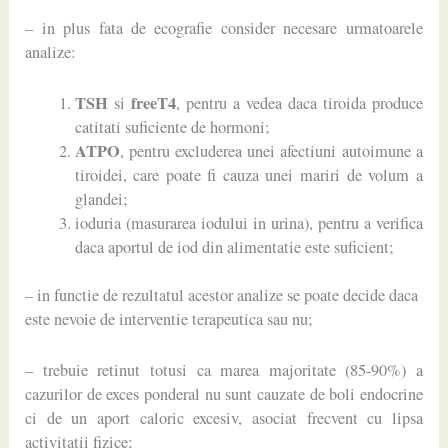
– in plus fata de ecografie consider necesare urmatoarele
analize:
TSH
freeT4
si
, pentru a vedea daca tiroida produce
catitati suficiente de hormoni;
ATPO
, pentru excluderea unei afectiuni autoimune a
tiroidei, care poate fi cauza unei mariri de volum a
glandei;
ioduria (masurarea iodului in urina), pentru a verifica
daca aportul de iod din alimentatie este suficient;
– in functie de rezultatul acestor analize se poate decide daca
este nevoie de interventie terapeutica sau nu;
– trebuie retinut totusi ca marea majoritate (85-90%) a
cazurilor de exces ponderal nu sunt cauzate de boli endocrine
ci de un aport caloric excesiv, asociat frecvent cu lipsa
activitatii fizice;