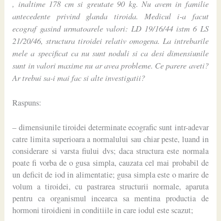
, inaltime 178 cm si greutate 90 kg. Nu avem in familie
antecedente privind glanda tiroida. Medicul i-a facut
ecograf gasind urmatoarele valori: LD 19/16/44 istm 6 LS
21/20/46, structura tiroidei relativ omogena. La intrebarile
mele a specificat ca nu sunt noduli si ca desi dimensiunile
sunt in valori maxime nu ar avea probleme. Ce parere aveti?
Ar trebui sa-i mai fac si alte investigatii?
Raspuns:
– dimensiunile tiroidei determinate ecografic sunt intr-adevar
catre limita superioara a normalului sau chiar peste, luand in
considerare si varsta fiului dvs; daca structura este normala
poate fi vorba de o gusa simpla, cauzata cel mai probabil de
un deficit de iod in alimentatie; gusa simpla este o marire de
volum a tiroidei, cu pastrarea structurii normale, aparuta
pentru ca organismul incearca sa mentina productia de
hormoni tiroidieni in conditiile in care iodul este scazut;