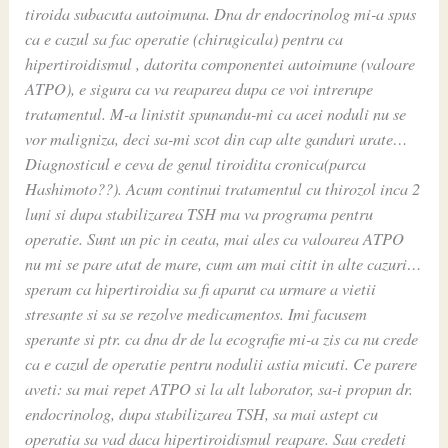
tiroida subacuta autoimuna. Dna dr endocrinolog mi-a spus
ca e cazul sa fac operatie (chirugicala) pentru ca
hipertiroidismul , datorita componentei autoimune (valoare
ATPO), e sigura ca va reaparea dupa ce voi intrerupe
tratamentul. M-a linistit spunandu-mi ca acei noduli nu se
vor maligniza, deci sa-mi scot din cap alte ganduri urate…
Diagnosticul e ceva de genul tiroidita cronica(parca
Hashimoto??). Acum continui tratamentul cu thirozol inca 2
luni si dupa stabilizarea TSH ma va programa pentru
operatie. Sunt un pic in ceata, mai ales ca valoarea ATPO
nu mi se pare atat de mare, cum am mai citit in alte cazuri…
speram ca hipertiroidia sa fi aparut ca urmare a vietii
stresante si sa se rezolve medicamentos. Imi facusem
sperante si ptr. ca dna dr de la ecografie mi-a zis ca nu crede
ca e cazul de operatie pentru nodulii astia micuti. Ce parere
aveti: sa mai repet ATPO si la alt laborator, sa-i propun dr.
endocrinolog, dupa stabilizarea TSH, sa mai astept cu
operatia sa vad daca hipertiroidismul reapare. Sau credeti