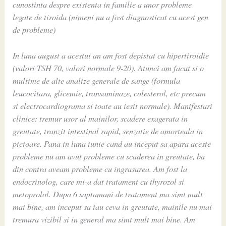
cunostinta despre existenta in familie a unor probleme
legate de tiroida (nimeni nu a fost diagnosticat cu acest gen
de probleme)
In luna august a acestui an am fost depistat cu hipertiroidie
(valori TSH 70, valori normale 9-20). Atunci am facut si o
multime de alte analize generale de sange (formula
leucocitara, glicemie, transaminaze, colesterol, etc precum
si electrocardiograma si toate au iesit normale). Manifestari
clinice: tremur usor al mainilor, scadere exagerata in
greutate, tranzit intestinal rapid, senzatie de amorteala in
picioare. Pana in luna iunie cand au inceput sa apara aceste
probleme nu am avut probleme cu scaderea in greutate, ba
din contra aveam probleme cu ingrasarea. Am fost la
endocrinolog, care mi-a dat tratament cu thyrozol si
metoprolol. Dupa 6 saptamani de tratament ma simt mult
mai bine, am inceput sa iau ceva in greutate, mainile nu mai
tremura vizibil si in general ma simt mult mai bine. Am