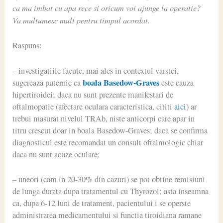
ca ma imbat cu apa rece si oricum voi ajunge la operatie?
Va multumesc mult pentru timpul acordat.
Raspuns:
– investigatiile facute, mai ales in contextul varstei,
boala Basedow-Graves
sugereaza puternic ca
este cauza
hipertiroidei; daca nu sunt prezente manifestari de
oftalmopatie (afectare oculara caracteristica, cititi
aici
) ar
trebui masurat nivelul TRAb, niste anticorpi care apar in
titru crescut doar in boala Basedow-Graves; daca se confirma
diagnosticul este recomandat un consult oftalmologic chiar
daca nu sunt acuze oculare;
– uneori (cam in 20-30% din cazuri) se pot obtine remisiuni
de lunga durata dupa tratamentul cu Thyrozol; asta inseamna
ca, dupa 6-12 luni de tratament, pacientului i se operste
administrarea medicamentului si functia tiroidiana ramane