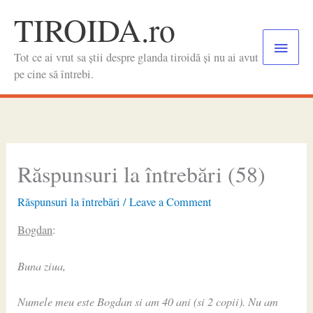
Skip
TIROIDA.ro
to
Main
content
Tot ce ai vrut sa știi despre glanda tiroidă și nu ai avut
Menu
pe cine să întrebi.
Răspunsuri la întrebări (58)
Răspunsuri la întrebări
/
Leave a Comment
Bogdan
:
Buna ziua,
Numele meu este Bogdan si am 40 ani (si 2 copii). Nu am