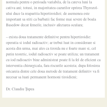
normala pentru o perioada variabila, de la cateva luni la
cativa ani; totusi, in majoritatea cazurilor oprirea Thyrozol-
ului duce la reaparitia hipertiroidiei; de asemenea este
important sa stiti ca barbatii fac forme mai severe de boala
Basedow decat femeile, inclusiv afectarea oculara;
– exista doua tratamente definitive pentru hipertiroidie:
operatia si iodul radioactiv; ar trebui luat in considerare si
acesta din urma, mai ales ca tiroida nu e foarte mare si, cel
putin teoretic, iodul radioactiv se poate utiliza; un tratament
cu iod radioactiv bine administrat poate fi la fel de eficient ca
interventia chirurgicala, fara riscurile acesteia; dupa folosirea
oricareia dintre cele doua metode de tratament definitiv va fi
necesar sa luati permanent hormoni tiroidieni;
Dr. Claudiu Ţupea