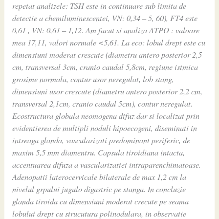
repetat analizele: TSH este in continuare sub limita de
detectie a chemiluminescentei, VN: 0,34 – 5, 60), FT4 este
0,61 , VN: 0,61 – 1,12. Am facut si analiza ATPO : valoare
mea 17,11, valori normale <5,61. La eco: lobul drept este cu
dimensiuni moderat crescute (diametru antero posterior 2,5
cm, transversal 3cm, cranio caudal 5,8cm, regiune istmica
grosime normala, contur usor neregulat, lob stang,
dimensiuni usor crescute (diametru antero posterior 2,2 cm,
transversal 2,1cm, cranio caudal 5cm), contur neregulat.
Ecostructura globala neomogena difuz dar si localizat prin
evidentierea de multipli noduli hipoecogeni, diseminati in
intreaga glanda, vascularizati predominant periferic, de
maxim 5,5 mm diamentru. Capsula tiroidiana intacta,
accentuarea difuza a vascularizatiei intraparenchimatoase.
Adenopatii laterocervicale bilaterale de max 1,2 cm la
nivelul grpului jugulo digastric pe stanga. In concluzie
glanda tiroida cu dimensiuni moderat crecute pe seama
lobului drept cu strucutura polinodulara, in observatie