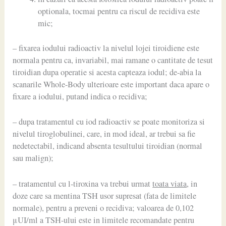
optionala, tocmai pentru ca riscul de recidiva este
mic;
– fixarea iodului radioactiv la nivelul lojei tiroidiene este
normala pentru ca, invariabil, mai ramane o cantitate de tesut
tiroidian dupa operatie si acesta capteaza iodul; de-abia la
scanarile Whole-Body ulterioare este important daca apare o
fixare a iodului, putand indica o recidiva;
– dupa tratamentul cu iod radioactiv se poate monitoriza si
nivelul tiroglobulinei, care, in mod ideal, ar trebui sa fie
nedetectabil, indicand absenta tesultului tiroidian (normal
sau malign);
– tratamentul cu l-tiroxina va trebui urmat
toata viata
, in
doze care sa mentina TSH usor supresat (fata de limitele
normale), pentru a preveni o recidiva; valoarea de 0,102
μUI/ml a TSH-ului este in limitele recomandate pentru