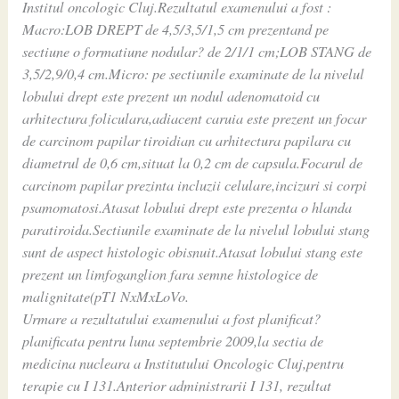
Institul oncologic Cluj.Rezultatul examenului a fost :
Macro:LOB DREPT de 4,5/3,5/1,5 cm prezentand pe
sectiune o formatiune nodular? de 2/1/1 cm;LOB STANG de
3,5/2,9/0,4 cm.Micro: pe sectiunile examinate de la nivelul
lobului drept este prezent un nodul adenomatoid cu
arhitectura foliculara,adiacent caruia este prezent un focar
de carcinom papilar tiroidian cu arhitectura papilara cu
diametrul de 0,6 cm,situat la 0,2 cm de capsula.Focarul de
carcinom papilar prezinta incluzii celulare,incizuri si corpi
psamomatosi.Atasat lobului drept este prezenta o hlanda
paratiroida.Sectiunile examinate de la nivelul lobului stang
sunt de aspect histologic obisnuit.Atasat lobului stang este
prezent un limfoganglion fara semne histologice de
malignitate(pT1 NxMxLoVo.
Urmare a rezultatului examenului a fost planificat?
planificata pentru luna septembrie 2009,la sectia de
medicina nucleara a Institutului Oncologic Cluj,pentru
terapie cu I 131.Anterior administrarii I 131, rezultat