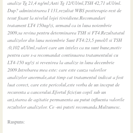
analize Tg 21,4 ng/ml;Anti Tg 12/Ul/ml,TSH 42,71 uUl/ml.
Dup? administrarea I 131,rezultat WBS postterapie-rest de
tesut fixant la nivelul lojei tiroidiene.Recomandari
tratament LT4 150ug/zi, urmand ca in luna noiembrie
2009,sa revina pentru determinarea TSH si FT4.Rezultatatul
analizelor din luna noiembrie Sunt FT4:23,5 pmol/l si TSH
:0,102 uUl/ml,valori care am inteles ca nu sunt bune,motiv
pentru care s-a recomandat continuarea tratamentului cu
LT4-150 ug/zi si revenirea la analize in luna decembrie
2009.Intrebarea mea este: care este cauza valorilor
analizelor anormale,atat timp cat tratamentul indicat a fost
luat corect, care este pericolul,este vorba de un inceput de
recurenta a cancerului.Efortul fizic(un copil sub un
an),starea de agitatie permanenta au putut influenta valorile
rezultelor analizelor. Ce -mi puteti recomanda.Multumesc.
Raspuns: