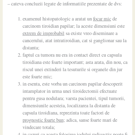
– cateva concluzii legate de informatiile prezentate de dvs:
examenul histopatologic a aratat un
focar mic
de
carcinom tiroidian papilar; la aceste dimensiuni este
extrem de improbabil
sa existe vreo diseminare a
cancerului, atat intratiroidian, cat si ganglionar sau la
distanta;
faptul ca tumora nu era in contact direct cu capsula
tiroidiana este foarte important; asta arata, din nou, ca
riscul unei extinderi la tesuturile si organele din jur
este foarte mic;
in esenta, este vorba un carcinom papilar descoperit
intamplator in urma unei tiroidectomii efectuate
pentru gusa nodulara; varsta pacientei, tipul tumorii,
dimensiunile acesteia, localizarea la distanta de
capsula tiroidiana, reprezinta toate factori de
prognostic foarte bun
; adica, sanse foarte mari de
vindecare totala;
in cazuri ca acesta folosirea iodului radioactiv poate fi