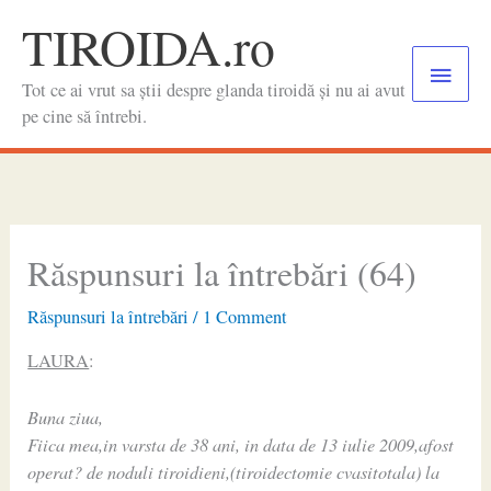
Skip
TIROIDA.ro
to
Main
content
Tot ce ai vrut sa știi despre glanda tiroidă și nu ai avut
Menu
pe cine să întrebi.
Răspunsuri la întrebări (64)
Răspunsuri la întrebări
/
1 Comment
LAURA
:
Buna ziua,
Fiica mea,in varsta de 38 ani, in data de 13 iulie 2009,afost
operat? de noduli tiroidieni,(tiroidectomie cvasitotala) la