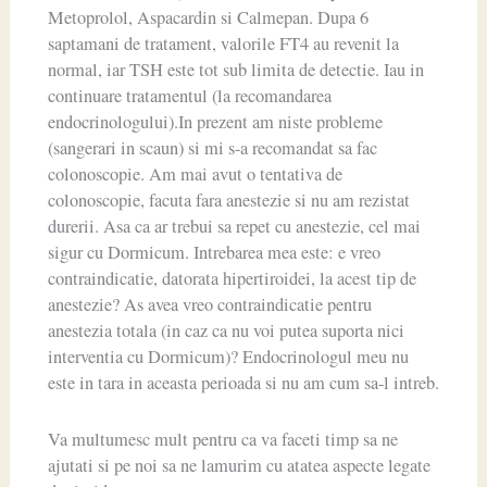
Metoprolol, Aspacardin si Calmepan. Dupa 6
saptamani de tratament, valorile FT4 au revenit la
normal, iar TSH este tot sub limita de detectie. Iau in
continuare tratamentul (la recomandarea
endocrinologului).In prezent am niste probleme
(sangerari in scaun) si mi s-a recomandat sa fac
colonoscopie. Am mai avut o tentativa de
colonoscopie, facuta fara anestezie si nu am rezistat
durerii. Asa ca ar trebui sa repet cu anestezie, cel mai
sigur cu Dormicum. Intrebarea mea este: e vreo
contraindicatie, datorata hipertiroidei, la acest tip de
anestezie? As avea vreo contraindicatie pentru
anestezia totala (in caz ca nu voi putea suporta nici
interventia cu Dormicum)? Endocrinologul meu nu
este in tara in aceasta perioada si nu am cum sa-l intreb.
Va multumesc mult pentru ca va faceti timp sa ne
ajutati si pe noi sa ne lamurim cu atatea aspecte legate