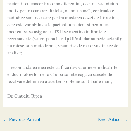
pacientii cu cancer tiroidian diferentiat, deci nu vad niciun
motiv pentru care rezultatele „nu ar fi bune”; controalele
periodice sunt necesare pentru ajustarea dozei de l-tiroxina,
care este variabila de la pacient la pacient si pentru ca
medicul sa se asigure ca TSH se mentine in limitele
recomandate (valori pana la o.1μUI/ml, dar nu nedetectabil);
nu reiese, sub nicio forma, vreun risc de recidiva din aceste
analize;
– recomandarea mea este ca fiica dvs sa urmeze indicatiile
endocrinologilor de la Cluj si sa inteleaga ca sansele de
rezolvare definitiva a acestei probleme sunt foarte mari;
Dr. Claudiu Ţupea
←
Previous Articol
Next Articol
→