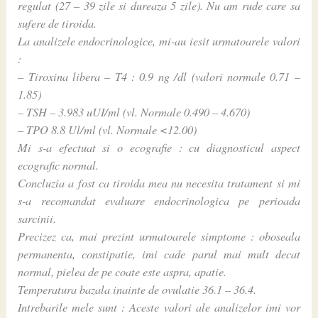
regulat (27 – 39 zile si dureaza 5 zile). Nu am rude care sa
sufere de tiroida.
La analizele endocrinologice, mi-au iesit urmatoarele valori
:
– Tiroxina libera – T4 : 0.9 ng /dl (valori normale 0.71 –
1.85)
– TSH – 3.983 uUI/ml (vl. Normale 0.490 – 4.670)
– TPO 8.8 Ul/ml (vl. Normale <12.00)
Mi s-a efectuat si o ecografie : cu diagnosticul aspect
ecografic normal.
Concluzia a fost ca tiroida mea nu necesita tratament si mi
s-a recomandat evaluare endocrinologica pe perioada
sarcinii.
Precizez ca, mai prezint urmatoarele simptome : oboseala
permanenta, constipatie, imi cade parul mai mult decat
normal, pielea de pe coate este aspra, apatie.
Temperatura bazala inainte de ovulatie 36.1 – 36.4.
Intrebarile mele sunt : Aceste valori ale analizelor imi vor