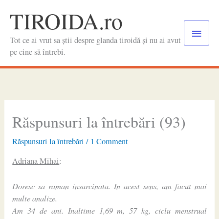
Skip
TIROIDA.ro
to
Main
content
Tot ce ai vrut sa știi despre glanda tiroidă și nu ai avut
Menu
pe cine să întrebi.
Răspunsuri la întrebări (93)
Răspunsuri la întrebări
/
1 Comment
Adriana Mihai
:
Doresc sa raman insarcinata. In acest sens, am facut mai
multe analize.
Am 34 de ani. Inaltime 1,69 m, 57 kg, ciclu menstrual