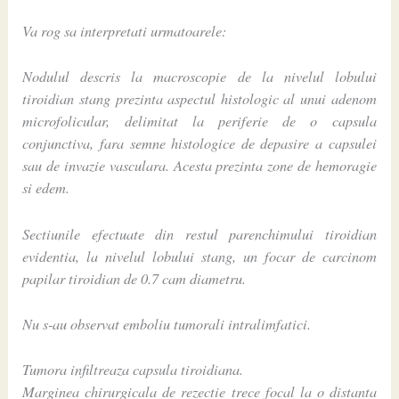
Va rog sa interpretati urmatoarele:
Nodulul descris la macroscopie de la nivelul lobului
tiroidian stang prezinta aspectul histologic al unui adenom
microfolicular, delimitat la periferie de o capsula
conjunctiva, fara semne histologice de depasire a capsulei
sau de invazie vasculara. Acesta prezinta zone de hemoragie
si edem.
Sectiunile efectuate din restul parenchimului tiroidian
evidentia, la nivelul lobului stang, un focar de carcinom
papilar tiroidian de 0.7 cam diametru.
Nu s-au observat emboliu tumorali intralimfatici.
Tumora infiltreaza capsula tiroidiana.
Marginea chirurgicala de rezectie trece focal la o distanta