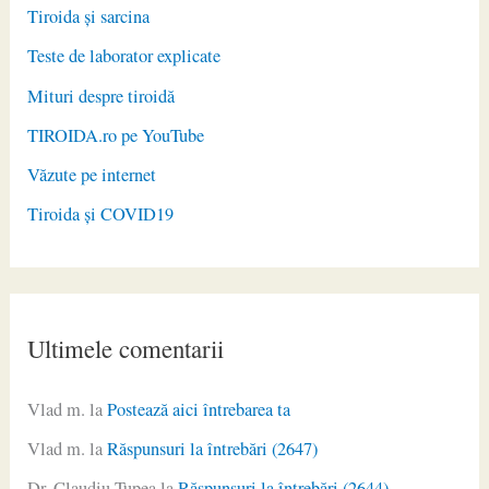
Tiroida și sarcina
Teste de laborator explicate
Mituri despre tiroidă
TIROIDA.ro pe YouTube
Văzute pe internet
Tiroida și COVID19
Ultimele comentarii
Vlad m.
la
Postează aici întrebarea ta
Vlad m.
la
Răspunsuri la întrebări (2647)
Dr. Claudiu Ţupea
la
Răspunsuri la întrebări (2644)