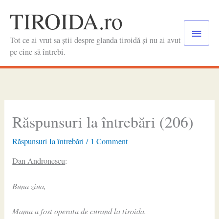
Skip
TIROIDA.ro
to
Main
content
Tot ce ai vrut sa știi despre glanda tiroidă și nu ai avut
Menu
pe cine să întrebi.
Răspunsuri la întrebări (206)
Răspunsuri la întrebări
/
1 Comment
Dan Andronescu
:
Buna ziua,
Mama a fost operata de curand la tiroida.