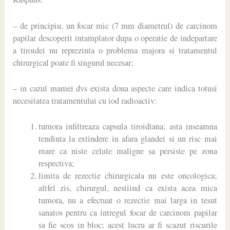
– de principiu, un focar mic (7 mm diametrul) de carcinom
papilar descoperit intamplator dupa o operatie de indepartare
a tiroidei nu reprezinta o problema majora si tratamentul
chirurgical poate fi singurul necesar;
– in cazul mamei dvs exista doua aspecte care indica totusi
necesitatea tratamentului cu iod radioactiv:
tumora infiltreaza capsula tiroidiana; asta inseamna
tendinta la extindere in afara glandei si un risc mai
mare ca niste celule maligne sa persiste pe zona
respectiva;
limita de rezectie chirurgicala nu este oncologica;
altfel zis, chirurgul, nestiind ca exista acea mica
tumora, nu a efectuat o rezectie mai larga in tesut
sanatos pentru ca intregul focar de carcinom papilar
sa fie scos in bloc; acest lucru ar fi scazut riscurile