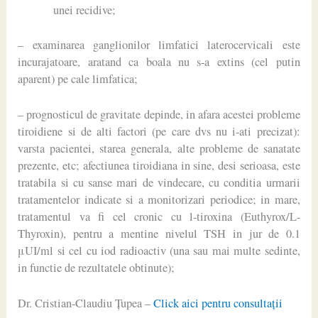
unei recidive;
– examinarea ganglionilor limfatici laterocervicali este
incurajatoare, aratand ca boala nu s-a extins (cel putin
aparent) pe cale limfatica;
– prognosticul de gravitate depinde, in afara acestei probleme
tiroidiene si de alti factori (pe care dvs nu i-ati precizat):
varsta pacientei, starea generala, alte probleme de sanatate
prezente, etc; afectiunea tiroidiana in sine, desi serioasa, este
tratabila si cu sanse mari de vindecare, cu conditia urmarii
tratamentelor indicate si a monitorizari periodice; in mare,
tratamentul va fi cel cronic cu l-tiroxina (Euthyrox/L-
Thyroxin), pentru a mentine nivelul TSH in jur de 0.1
μUI/ml si cel cu iod radioactiv (una sau mai multe sedinte,
in functie de rezultatele obtinute);
Dr. Cristian-Claudiu Ţupea –
Click aici pentru consultaţii