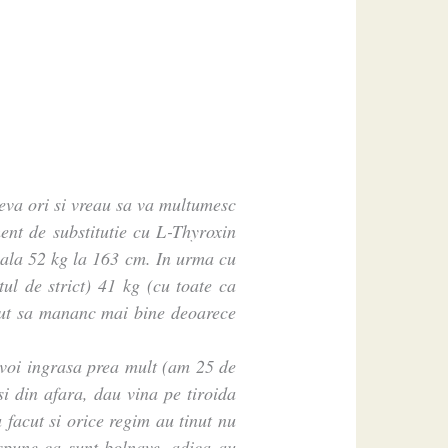
va ori si vreau sa va multumesc
ent de substitutie cu L-Thyroxin
ala 52 kg la 163 cm. In urma cu
ul de strict) 41 kg (cu toate ca
ut sa mananc mai bine deoarece
 voi ingrasa prea mult (am 25 de
 si din afara, dau vina pe tiroida
 facut si orice regim au tinut nu
 spune ca sunt bolnave, adica au