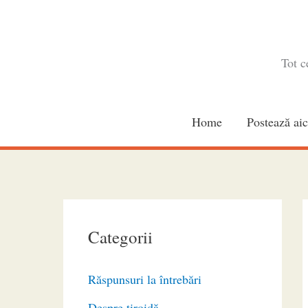
Skip
to
content
Tot c
Home
Postează aic
Categorii
Răspunsuri la întrebări
Despre tiroidă