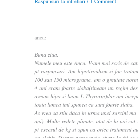
Răspunsuri la întrebări
/
1 Comment
anca
:
Buna ziua,
Numele meu este Anca. V-am mai scris de cate
pt raspunsuri. Am hipotiroidism si fac tratam
100 sau 150 micrograme, am o greutate norm
4 ani eram foarte slaba(tineam un regim dest
aveam hipo si luam L-Thyroxin)dar am incep
toata lumea imi spunea ca sunt foarte slaba.
As vrea sa stiu daca in urma unei sarcini ma
ani). Multe vedete plinute, atat de la noi cat
pt excesul de kg si spun ca orice tratament au
au slabit. Despre persoanele obeze la fel se