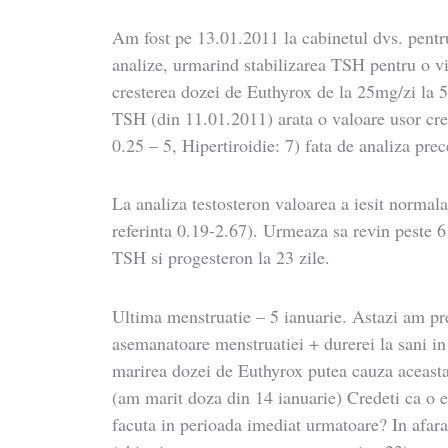
Am fost pe 13.01.2011 la cabinetul dvs. pentru
analize, urmarind stabilizarea TSH pentru o vii
cresterea dozei de Euthyrox de la 25mg/zi la 
TSH (din 11.01.2011) arata o valoare usor cre
0.25 – 5, Hipertiroidie: 7) fata de analiza pre
La analiza testosteron valoarea a iesit normala
referinta 0.19-2.67). Urmeaza sa revin peste 6
TSH si progesteron la 23 zile.
Ultima menstruatie – 5 ianuarie. Astazi am pr
asemanatoare menstruatiei + durerei la sani in
marirea dozei de Euthyrox putea cauza aceasta 
(am marit doza din 14 ianuarie) Credeti ca o e
facuta in perioada imediat urmatoare? In afar