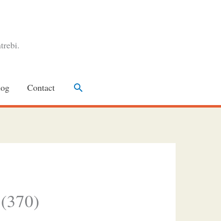
trebi.
Search
log
Contact
 (370)