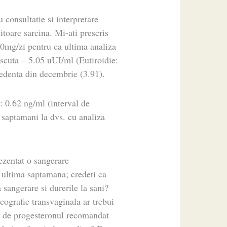
 consultatie si interpretare
toare sarcina. Mi-ati prescris
50mg/zi pentru ca ultima analiza
scuta – 5.05 uUI/ml (Eutiroidie:
cedenta din decembrie (3.91).
: 0.62 ng/ml (interval de
 saptamani la dvs. cu analiza
ezentat o sangerare
 ultima saptamana; credeti ca
sangerare si durerile la sani?
cografie transvaginala ar trebui
a de progesteronul recomandat