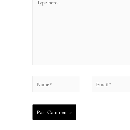
here..
Name*
Email*