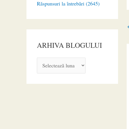
Răspunsuri la întrebări (2645)
ARHIVA BLOGULUI
A
R
H
I
V
A
B