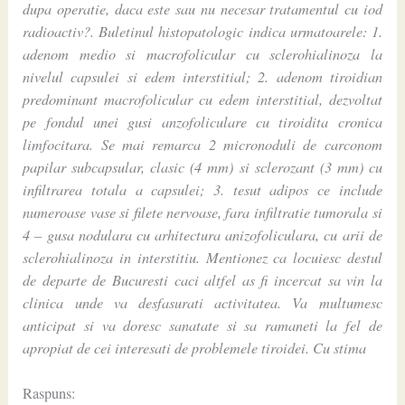
dupa operatie, daca este sau nu necesar tratamentul cu iod
radioactiv?. Buletinul histopatologic indica urmatoarele: 1.
adenom medio si macrofolicular cu sclerohialinoza la
nivelul capsulei si edem interstitial; 2. adenom tiroidian
predominant macrofolicular cu edem interstitial, dezvoltat
pe fondul unei gusi anzofoliculare cu tiroidita cronica
limfocitara. Se mai remarca 2 micronoduli de carconom
papilar subcapsular, clasic (4 mm) si sclerozant (3 mm) cu
infiltrarea totala a capsulei; 3. tesut adipos ce include
numeroase vase si filete nervoase, fara infiltratie tumorala si
4 – gusa nodulara cu arhitectura anizofoliculara, cu arii de
sclerohialinoza in interstitiu. Mentionez ca locuiesc destul
de departe de Bucuresti caci altfel as fi incercat sa vin la
clinica unde va desfasurati activitatea. Va multumesc
anticipat si va doresc sanatate si sa ramaneti la fel de
apropiat de cei interesati de problemele tiroidei. Cu stima
Raspuns: