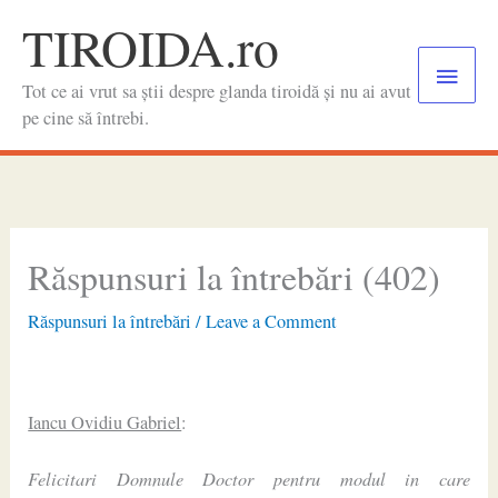
Skip
TIROIDA.ro
to
Main
content
Tot ce ai vrut sa știi despre glanda tiroidă și nu ai avut
Menu
pe cine să întrebi.
Răspunsuri la întrebări (402)
Răspunsuri la întrebări
/
Leave a Comment
Iancu Ovidiu Gabriel
:
Felicitari Domnule Doctor pentru modul in care