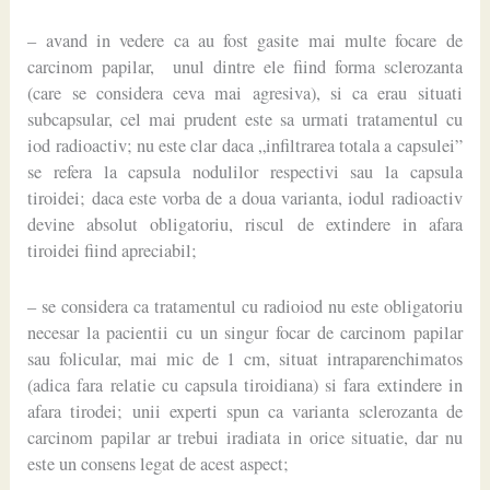
– avand in vedere ca au fost gasite mai multe focare de
carcinom papilar, unul dintre ele fiind forma sclerozanta
(care se considera ceva mai agresiva), si ca erau situati
subcapsular, cel mai prudent este sa urmati tratamentul cu
iod radioactiv; nu este clar daca „infiltrarea totala a capsulei”
se refera la capsula nodulilor respectivi sau la capsula
tiroidei; daca este vorba de a doua varianta, iodul radioactiv
devine absolut obligatoriu, riscul de extindere in afara
tiroidei fiind apreciabil;
– se considera ca tratamentul cu radioiod nu este obligatoriu
necesar la pacientii cu un singur focar de carcinom papilar
sau folicular, mai mic de 1 cm, situat intraparenchimatos
(adica fara relatie cu capsula tiroidiana) si fara extindere in
afara tirodei; unii experti spun ca varianta sclerozanta de
carcinom papilar ar trebui iradiata in orice situatie, dar nu
este un consens legat de acest aspect;