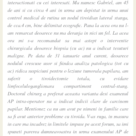
interactionati cu cei interesati. Ma numesc Gabriel, am 45
de ani si cu circa 4 ani in urma am depistat in urma unui
control medical de rutina un nodul tiroidian lateral stanga,
de cca.4 cm, bine delimitat ecografic. Pana la acea ora nu l-
am remarcat deoarece nu ma deranja in nici un fel. La acea
ora mi s-a recomandat sa mai astept o interventie
chirurgicala deoarece biopsia (cu ac) nu a indicat tesuturi
maligne. Pe data de 31 ianuarie anul curent, deoarece
nodulul crescuse usor si fiindca analiza patologica (tot cu
ac) ridica suspiciuni pentru o leziune tumorala papilara, am
suferit o tiroidectomie totala, cu evidare
limfoceluloganglionara compartiment central-stang.
Doctorul chirurg a preferat aceasta varianta desi examenul
AP intra-operator nu a indicat indicii clare de carcinom
papilar. Mentionez ca nu am avut pe nimeni in familie care
sa fi avut anterior probleme cu tiroida. V-as ruga, in masura
in care ma incadrez in limitele impuse pe acest forum, sa imi
spuneti parerea dumneavoastra in urma examenului AP de