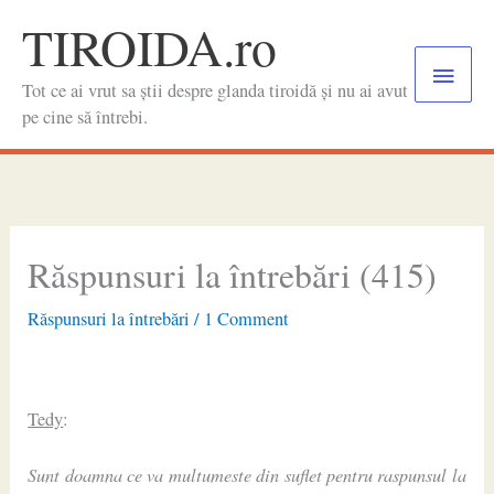
Skip
TIROIDA.ro
to
Main
content
Tot ce ai vrut sa știi despre glanda tiroidă și nu ai avut
Menu
pe cine să întrebi.
Răspunsuri la întrebări (415)
Răspunsuri la întrebări
/
1 Comment
Tedy
:
Sunt doamna ce va multumeste din suflet pentru raspunsul la