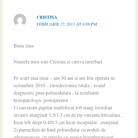
CRISTINA
FEBRUARIE 27, 2011 AT 4:08 PM
Buna ziua
Numele meu este Cristina si cateva intrebari
Pe scurt mai intai – am 30 ani si am fost operata in
octombrie 2010 – tiroidectomie totala , avand
diagnostic gusa polinodulara ; la rezultatul
histopatologic postoperator :
1) carcinom papilar multifocal,lob stang tiroidian
invaziv marginal 1,5/1.3 cm de tip varianta foliculara ,
focar lob drept 0.4/0.3 cm focar incapsulat , marginal
2) parenchim de fond polinodular cu noduli de
adenomatoza ,cu epitelii cu aspect hiperfunctional ,