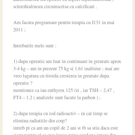
sclerohialinoza circumscrisa cu calcificari .
Am facuta programare pentru terapia cu I131 in mai
2011 ;
Intrebarile mele sunt :
1) dupa operatie am luat in continuare in greutate aprox
3-4 kg – am in prezent 75 kg si 1.61 inaltime ; mai are
vreo lagatura cu tiroida cresterea in greutate dupa
operatie ?
mentionez ca iau euthyrox 125 /zi , iar TSH – 2.47 ,
FT4 – 1.2 ( analizele sunt facute la parhon ) ;
2) dupa terapia cu iod radioactiv – in cat timp se
elimina radiatiile din corp?
intreb pt ca am un copil de 2 ani si tb sa stiu daca este