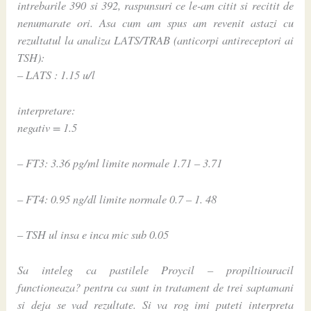
intrebarile 390 si 392, raspunsuri ce le-am citit si recitit de
nenumarate ori. Asa cum am spus am revenit astazi cu
rezultatul la analiza LATS/TRAB (anticorpi antireceptori ai
TSH):
– LATS : 1.15 u/l
interpretare:
negativ = 1.5
– FT3: 3.36 pg/ml limite normale 1.71 – 3.71
– FT4: 0.95 ng/dl limite normale 0.7 – 1. 48
– TSH ul insa e inca mic sub 0.05
Sa inteleg ca pastilele Proycil – propiltiouracil
functioneaza? pentru ca sunt in tratament de trei saptamani
si deja se vad rezultate. Si va rog imi puteti interpreta