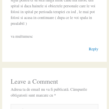
sigur pentru el sa stea langa mine cand ma intorc din
spital si daca hainele si obiectele personale care le voi
folosi in spital pe perioada terapiei cu iod , le mai pot
folosi si acasa in continuare ( dupa ce le voi spala in
prealabil )
va multumesc
Reply
Leave a Comment
Adresa ta de email nu va fi publicată.
Câmpurile
obligatorii sunt marcate cu
*
Type