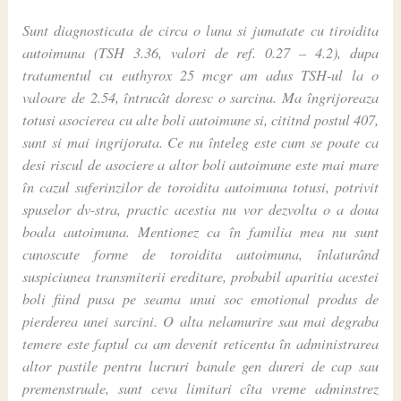
Sunt diagnosticata de circa o luna si jumatate cu tiroidita
autoimuna (TSH 3.36, valori de ref. 0.27 – 4.2), dupa
tratamentul cu euthyrox 25 mcgr am adus TSH-ul la o
valoare de 2.54, întrucât doresc o sarcina. Ma îngrijoreaza
totusi asocierea cu alte boli autoimune si, cititnd postul 407,
sunt si mai ingrijorata. Ce nu înteleg este cum se poate ca
desi riscul de asociere a altor boli autoimune este mai mare
în cazul suferinzilor de toroidita autoimuna totusi, potrivit
spuselor dv-stra, practic acestia nu vor dezvolta o a doua
boala autoimuna. Mentionez ca în familia mea nu sunt
cunoscute forme de toroidita autoimuna, înlaturând
suspiciunea transmiterii ereditare, probabil aparitia acestei
boli fiind pusa pe seama unui soc emotional produs de
pierderea unei sarcini. O alta nelamurire sau mai degraba
temere este faptul ca am devenit reticenta în administrarea
altor pastile pentru lucruri banale gen dureri de cap sau
premenstruale, sunt ceva limitari cîta vreme adminstrez