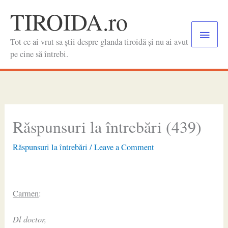
Skip
TIROIDA.ro
to
Main
content
Tot ce ai vrut sa știi despre glanda tiroidă și nu ai avut
Menu
pe cine să întrebi.
Răspunsuri la întrebări (439)
Răspunsuri la întrebări
/
Leave a Comment
Carmen
:
Dl doctor,