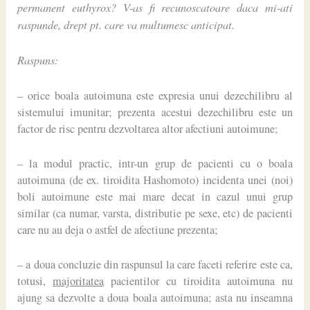
permanent euthyrox? V-as fi recunoscatoare daca mi-ati
raspunde, drept pt. care va multumesc anticipat.
Raspuns:
– orice boala autoimuna este expresia unui dezechilibru al
sistemului imunitar; prezenta acestui dezechilibru este un
factor de risc pentru dezvoltarea altor afectiuni autoimune;
– la modul practic, intr-un grup de pacienti cu o boala
autoimuna (de ex. tiroidita Hashomoto) incidenta unei (noi)
boli autoimune este mai mare decat in cazul unui grup
similar (ca numar, varsta, distributie pe sexe, etc) de pacienti
care nu au deja o astfel de afectiune prezenta;
– a doua concluzie din raspunsul la care faceti referire este ca,
totusi,
majoritatea
pacientilor cu tiroidita autoimuna nu
ajung sa dezvolte a doua boala autoimuna; asta nu inseamna