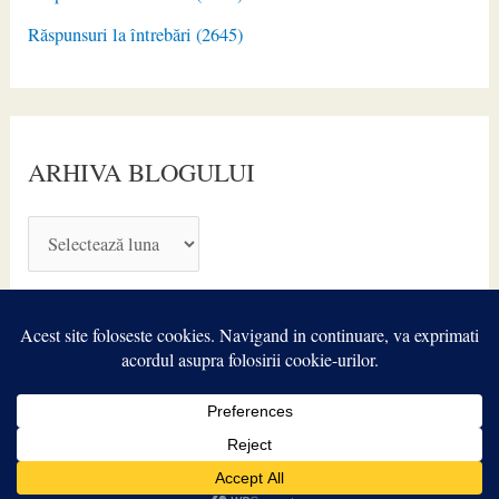
Răspunsuri la întrebări (2645)
ARHIVA BLOGULUI
A
R
H
I
V
A
Copyright © 2026
TIROIDA.ro
| Powered by
Astra WordPress
B
Theme
L