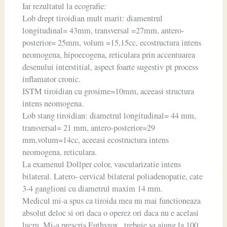
Iar rezultatul la ecografie:
Lob drept tiroidian mult marit: diamentrul
longitudinal= 43mm, transversal =27mm, antero-
posterior= 25mm, volum =15,15cc, ecostructura intens
neomogena, hipoecogena, reticulara prin accentuarea
desenului interstitial, aspect foarte sugestiv pt process
inflamator cronic.
ISTM tiroidian cu grosime=10mm, aceeasi structura
intens neomogena.
Lob stang tiroidian: diametrul longitudinal= 44 mm,
transversal= 21 mm, antero-posterior=29
mm,volum=14cc, aceeasi ecostructura intens
neomogena, reticulara.
La examenul Dollper color, vascularizatie intens
bilateral. Latero- cervical bilateral poliadenopatie, cate
3-4 ganglioni cu diametrul maxim 14 mm.
Medicul mi-a spus ca tiroida mea nu mai functioneaza
absolut deloc si ori daca o operez ori daca nu e acelasi
lucru. Mi-a prescris Euthyrox , trebuie sa ajung la 100,