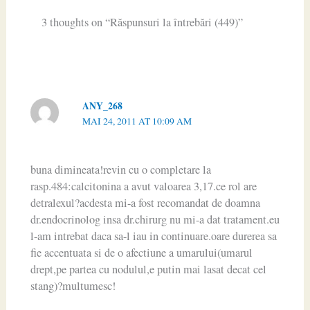
3 thoughts on “Răspunsuri la întrebări (449)”
ANY_268
MAI 24, 2011 AT 10:09 AM
buna dimineata!revin cu o completare la
rasp.484:calcitonina a avut valoarea 3,17.ce rol are
detralexul?acdesta mi-a fost recomandat de doamna
dr.endocrinolog insa dr.chirurg nu mi-a dat tratament.eu
l-am intrebat daca sa-l iau in continuare.oare durerea sa
fie accentuata si de o afectiune a umarului(umarul
drept,pe partea cu nodulul,e putin mai lasat decat cel
stang)?multumesc!