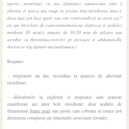
operez…mentionez ca ma alimentez sanatos.ma simt f
obosita si parca ma trage in jos,ma tine.intrebarea mea e
daca mai pot face sport sau este contraindicat in acest caz?
eu am bicicleta de camera(normala,nu eliptica) si pedalez
moderat 30 min/zi urmate de 10-20 min de pilates sau
aerobic cu florentina,exercitii pt picioare si abdomen.dle
doctor,va rog sfatuiti-ma!multumesc!
Raspuns:
– migrenele nu duc niciodata la aparitia de afectiuni
tiroidiene;
– dificultatile la inghitire si respiratie sunt arareori
manifestari ale unor boli tiroidiene; doar nodulii de
dimensiuni
foarte mari
sau gusile care coboara in torace pot
determina compresie pe structurile invecinate tiroidei;