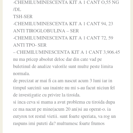
-CHEMILUMINESCENTA KIT A 1 CANT O,55 NG
/DL
TSH-SER
-CHEMILUMINESCENTA KIT A 1 CANT 94, 23
ANTI TIROGLOBULINA – SER
-CHEMILUMINESCENTA KIT A 1 CANT 72, 59
ANTI TPO- SER
– CHEMILUMINESCENTA KIT A 1 CANT 3,906.45
nu ma pricep absolut deloc dar din cate vad pe
buletinul de analize valorile sunt multe peste limita
normala.
de precizat ar mai fi ca am nascut acum 3 luni iar in
timpul sarcinii sau inainte nu mi s-au facut niciun fel
de investigatie cu privire la tiroida.
si inca ceva si mama a avut problema cu tiroida dupa
ce ma nacut pe mine(acum 20 ani)si au operat-o. ia
eutyrox tot restul vietii. sunt foarte speriata, va rog un
raspuns imi puteti da? multumesc foarte frumos