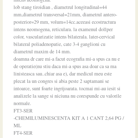
lob stang tiroidian , diametrul longitudinal=44
mm,diametrul transversal=21mm, diametrul antero-
posterior=29 mm, volum=14cc.aceeasi ecostructura
intens neomogena, reticulara. la examenul dollper
color, vascularizatie intens bilaterala. later-cervical
bilateral poliadenopatie, cate 3-4 ganglioni cu
diametrul maxim de 14 mm.
doamna dr care mi-a facut ecografia mi-a spus ca nu e
de operatie(nu stiu daca mi-a spus asa doar ca sa ma
linisteasca sau..chiar asa e), dar medicul meu este
plecat la un congres si abia peste 2 saptamani se
intoarce, sunt foarte ingrijoarata. tocmai mi-au iesit si
analizele la sange si niciuna nu corespunde cu valorile
normale.
FT3-SER
-CHEMILUMINESCENTA KIT A 1 CANT 2,64 PG /
ML
FT4-SER