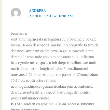
ANDREEA
APRILIE 7, 2011 AT 10:01 AM
buna ziua,
sunt forte ingrijorata in legatura cu problemele pe care
tocmai le-am descoperit. am facut o ecografie la tiroida
deoarece simteam ca am ceva in gat si cateodata ma
deranja la respiratie,apoi am constatat si o umflatura .
la ecografie mi sa spus ca lob drept tiroidian este mult
marit, diamnetrul longitudinal=43mm,diametrul
transversal 27 ,diametrul antero-posterior 25mm,volum
15,15 cc, ecostructura intens
neomogena,hipoecogena,reticulara prin accentuarea
desenului interstitial, aspect foarte sugestiv pentru
proces inflamator cronic.
ISTM tiroidian cu grosime=10mm, aceeasi strucutra
intens neomogena.