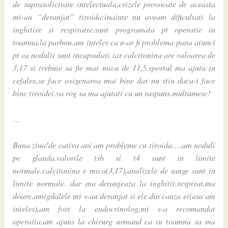
de suprasolicitare intelectuala,crizele provocate de aceasta
mi-au “deranjat” tiroida;inainte nu aveam dificultati la
inghitire si respiratie.sunt programata pt operatie in
toamna,la parhon.am inteles ca n-ar fi problema pana atunci
pt ca nodulii sunt incapsulati iar calcitonina are valoarea de
3,17 si trebuie sa fie mai mica de 11,5.sportul ma ajuta in
cefalee,se face oxigenarea mai bine dar nu stiu daca-i face
bine tiroidei.va rog sa ma ajutati cu un raspuns.multumesc!
…
Buna ziua!de cativa ani am probleme cu tiroida….am noduli
pe glanda.valorile tsh si t4 sunt in limite
normale.calcitonina e mica(3,17),analizele de sange sunt in
limite normale. dar ma deranjeaza la inghitit,respirat,ma
doare,amigdalele mi s-au deranjat si ele din cauza ei(asa am
inteles),am fost la endocrinolog,mi s-a recomandat
operatia,am ajuns la chirurg urmand ca in toamna sa ma