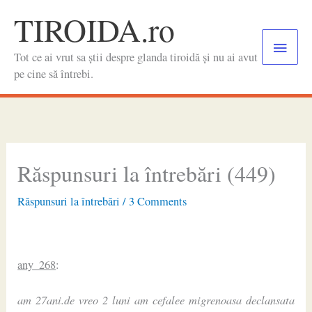
Skip
TIROIDA.ro
to
Main
content
Tot ce ai vrut sa știi despre glanda tiroidă și nu ai avut
Menu
pe cine să întrebi.
Răspunsuri la întrebări (449)
Răspunsuri la întrebări
/
3 Comments
any_268
:
am 27ani.de vreo 2 luni am cefalee migrenoasa declansata