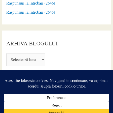
Răspunsuri la întrebări (2646)
Răspunsuri la întrebări (2645)
ARHIVA BLOGULUI
A
R
H
I
V
A
Copyright © 2026
TIROIDA.ro
| Powered by
Astra WordPress
B
Theme