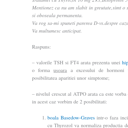
Mentionez ca nu am slabit in greutate,simt o s
si oboseala permanenta.
Va rog sa-mi spuneti parerea D-vs.despre caz
Va multumesc anticipat.
Raspuns:
– valorile TSH si FT4 arata prezenta unei
hip
o forma
usoara
a excesului de hormoni tir
posibilitatea aparitiei unor simptome;
– nivelul crescut al ATPO arata ca este vorba
in acest caz vorbim de 2 posibilitati:
boala Basedow-Graves
intr-o faza inci
cu Thyrozol va normaliza productia de