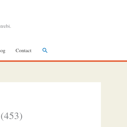
trebi.
Search
log
Contact
 (453)