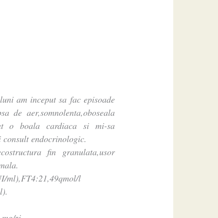
uni am inceput sa fac episoade
ipsa de aer,somnolenta,oboseala
mat o boala cardiaca si mi-sa
 consult endocrinologic.
ostructura fin granulata,usor
mala.
I/ml),FT4:21,49qmol/l
l).
 mg/zi