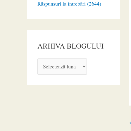
Răspunsuri la întrebări (2644)
ARHIVA BLOGULUI
A
R
H
I
V
A
B