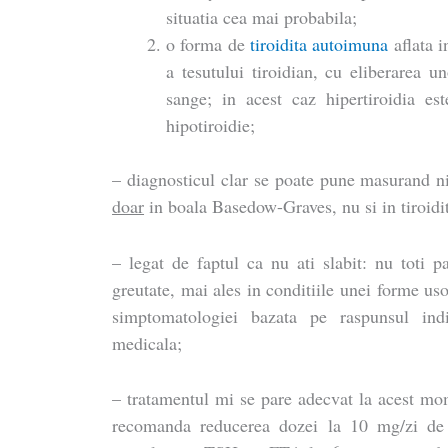
situatia cea mai probabila;
o forma de
tiroidita autoimuna
aflata i
a tesutului tiroidian, cu eliberarea u
sange; in acest caz hipertiroidia est
hipotiroidie;
– diagnosticul clar se poate pune masurand n
doar
in boala Basedow-Graves, nu si in tiroidi
– legat de faptul ca nu ati slabit: nu toti pa
greutate, mai ales in conditiile unei forme uso
simptomatologiei bazata pe raspunsul ind
medicala;
– tratamentul mi se pare adecvat la acest mom
recomanda reducerea dozei la 10 mg/zi de