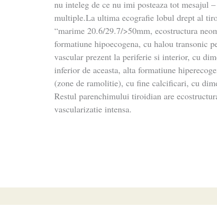
nu inteleg de ce nu imi posteaza tot mesajul –
multiple.La ultima ecografie lobul drept al tir
“marime 20.6/29.7/>50mm, ecostructura neomo
formatiune hipoecogena, cu halou transonic pe
vascular prezent la periferie si interior, cu 
inferior de aceasta, alta formatiune hiperecogen
(zone de ramolitie), cu fine calcificari, cu d
Restul parenchimului tiroidian are ecostruct
vascularizatie intensa.