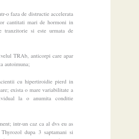
ntr-o faza de distructie accelerata
nor cantitati mari de hormoni in
e tranzitorie si este urmata de
ivelul TRAb, anticorpi care apar
ta autoimuna;
cientii cu hipertiroidie pierd in
are; exista o mare variabilitate a
ividual la o anumita conditie
ent; intr-un caz ca al dvs eu as
 Thyrozol dupa 3 saptamani si