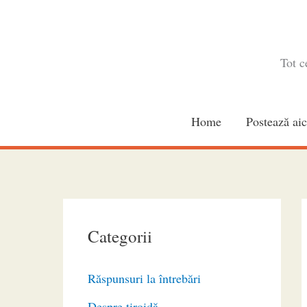
Skip
to
content
Tot c
Home
Postează aic
Categorii
Răspunsuri la întrebări
Despre tiroidă