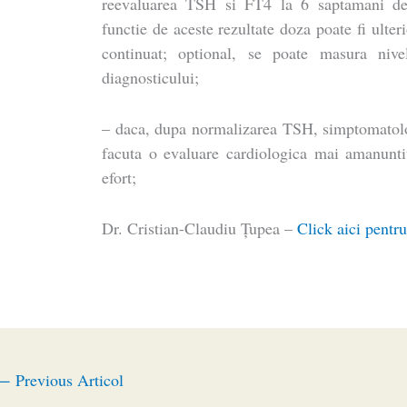
reevaluarea TSH si FT4 la 6 saptamani de 
functie de aceste rezultate doza poate fi ulteri
continuat; optional, se poate masura niv
diagnosticului;
– daca, dupa normalizarea TSH, simptomatolog
facuta o evaluare cardiologica mai amanunt
efort;
Dr. Cristian-Claudiu Ţupea –
Click aici pentru
←
Previous Articol