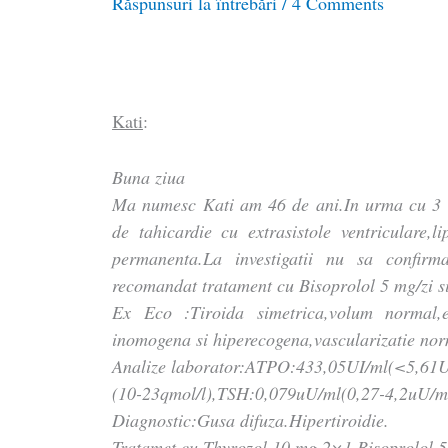
Răspunsuri la întrebări
/
4 Comments
Kati
:
Buna ziua
Ma numesc Kati am 46 de ani.In urma cu 3 l
de tahicardie cu extrasistole ventriculare,l
permanenta.La investigatii nu sa confir
recomandat tratament cu Bisoprolol 5 mg/zi si
Ex Eco :Tiroida simetrica,volum normal,ec
inomogena si hiperecogena,vascularizatie nor
Analize laborator:ATPO:433,05UI/ml(<5,61U
(10-23qmol/l),TSH:0,079uU/ml(0,27-4,2uU/m
Diagnostic:Gusa difuza.Hipertiroidie.
Tratamet cu Thyrozol 10 mg 2×1,Bisoprolol 5