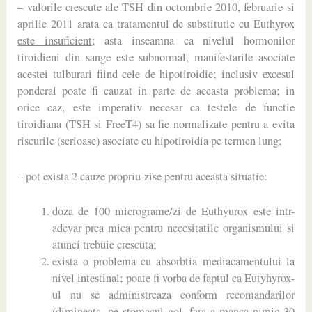
– valorile crescute ale TSH din octombrie 2010, februarie si
aprilie 2011 arata ca
tratamentul de substitutie cu Euthyrox
este insuficient
; asta inseamna ca nivelul hormonilor
tiroidieni din sange este subnormal, manifestarile asociate
acestei tulburari fiind cele de hipotiroidie; inclusiv excesul
ponderal poate fi cauzat in parte de aceasta problema; in
orice caz, este imperativ necesar ca testele de functie
tiroidiana (TSH si FreeT4) sa fie normalizate pentru a evita
riscurile (serioase) asociate cu hipotiroidia pe termen lung;
– pot exista 2 cauze propriu-zise pentru aceasta situatie:
doza de 100 micrograme/zi de Euthyurox este intr-
adevar prea mica pentru necesitatile organismului si
atunci trebuie crescuta;
exista o problema cu absorbtia mediacamentului la
nivel intestinal; poate fi vorba de faptul ca Eutyhyrox-
ul nu se administreaza conform recomandarilor
(dimineata, pe stomacul gol, fara a manca nimic 30