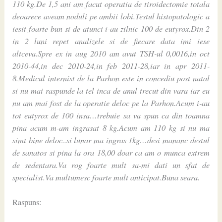
110 kg.De 1,5 ani am facut operatia de tiroidectomie totala
deoarece aveam noduli pe ambii lobi.Testul histopatologic a
iesit foarte bun si de atunci i-au zilnic 100 de eutyrox.Din 2
in 2 luni repet analizele si de fiecare data imi iese
altceva.Spre ex in aug 2010 am avut TSH-ul 0,0016,in oct
2010-44,in dec 2010-24,in feb 2011-28,iar in apr 2011-
8.Medicul internist de la Parhon este in concediu post natal
si nu mai raspunde la tel inca de anul trecut din vara iar eu
nu am mai fost de la operatie deloc pe la Parhon.Acum i-au
tot eutyrox de 100 insa…trebuie sa va spun ca din toamna
pina acum m-am ingrasat 8 kg.Acum am 110 kg si nu ma
simt bine deloc..si lunar ma ingras 1kg…desi mananc destul
de sanatos si pina la ora 18,00 doar ca am o munca extrem
de sedentara.Va rog foarte mult sa-mi dati un sfat de
specialist.Va multumesc foarte mult anticipat.Buna seara.
Raspuns: