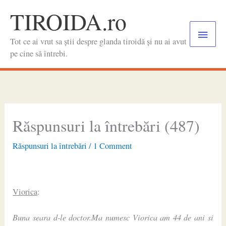
Skip
TIROIDA.ro
to
Main
content
Tot ce ai vrut sa știi despre glanda tiroidă și nu ai avut
Menu
pe cine să întrebi.
Răspunsuri la întrebări (487)
Răspunsuri la întrebări
/
1 Comment
Viorica
:
Buna seara d-le doctor.Ma numesc Viorica am 44 de ani si