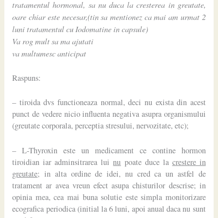
tratamentul hormonal, sa nu duca la cresterea in greutate,
oare chiar este necesar,(tin sa mentionez ca mai am urmat 2
luni tratamentul cu Iodomatine in capsule)
Va rog mult sa ma ajutati
va multumesc anticipat
Raspuns:
– tiroida dvs functioneaza normal, deci nu exista din acest
punct de vedere nicio influenta negativa asupra organismului
(greutate corporala, perceptia stresului, nervozitate, etc);
– L-Thyroxin este un medicament ce contine hormon
tiroidian iar adminsitrarea lui
nu
poate duce la
crestere in
greutate
; in alta ordine de idei, nu cred ca un astfel de
tratament ar avea vreun efect asupa chisturilor descrise; in
opinia mea, cea mai buna solutie este simpla monitorizare
ecografica periodica (initial la 6 luni, apoi anual daca nu sunt