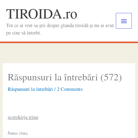
Skip
TIROIDA.ro
to
Main
content
Tot ce ai vrut sa știi despre glanda tiroidă și nu ai avut
Menu
pe cine să întrebi.
Răspunsuri la întrebări (572)
Răspunsuri la întrebări
/
2 Comments
scorokirja irina
:
buna ziua,