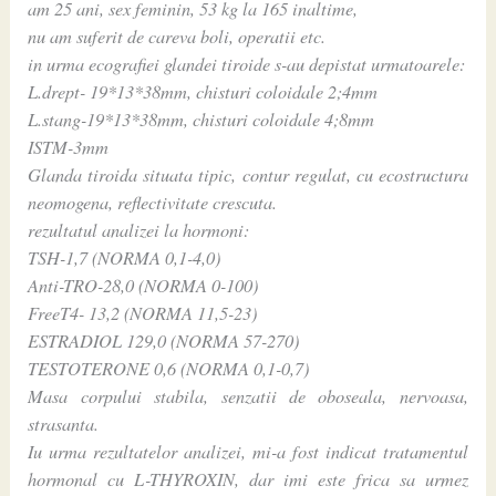
am 25 ani, sex feminin, 53 kg la 165 inaltime,
nu am suferit de careva boli, operatii etc.
in urma ecografiei glandei tiroide s-au depistat urmatoarele:
L.drept- 19*13*38mm, chisturi coloidale 2;4mm
L.stang-19*13*38mm, chisturi coloidale 4;8mm
ISTM-3mm
Glanda tiroida situata tipic, contur regulat, cu ecostructura
neomogena, reflectivitate crescuta.
rezultatul analizei la hormoni:
TSH-1,7 (NORMA 0,1-4,0)
Anti-TRO-28,0 (NORMA 0-100)
FreeT4- 13,2 (NORMA 11,5-23)
ESTRADIOL 129,0 (NORMA 57-270)
TESTOTERONE 0,6 (NORMA 0,1-0,7)
Masa corpului stabila, senzatii de oboseala, nervoasa,
strasanta.
Iu urma rezultatelor analizei, mi-a fost indicat tratamentul
hormonal cu L-THYROXIN, dar imi este frica sa urmez