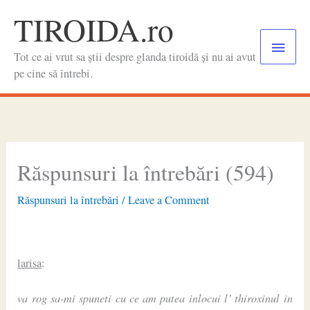
Skip
TIROIDA.ro
to
Main
content
Tot ce ai vrut sa știi despre glanda tiroidă și nu ai avut
Menu
pe cine să întrebi.
Răspunsuri la întrebări (594)
Răspunsuri la întrebări
/
Leave a Comment
larisa
:
va rog sa-mi spuneti cu ce am putea inlocui l’ thiroxinul in