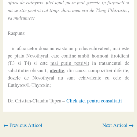
afara de euthyrox. nici unul nu se mai gaseste in farmacii si
nu se stie pentru cat timp. doza mea era de 75mg l’thiroxin ,
va multumesc
Raspuns:
– in afara celor doua nu exista un produs echivalent; mai este
pe piata Novothyral, care contine ambii hormoni tiroidieni
(T3 si T4) si este
mai putin potrivit
in tratamentul de
atentie
substitutie obisnuit;
, din cauza compozitiei diferite,
dozele de Novothyral nu sunt echivalente cu cele de
Euthyrox/L-Thyroxin;
Dr. Cristian-Claudiu Ţupea –
Click aici pentru consultaţii
←
Previous Articol
Next Articol
→