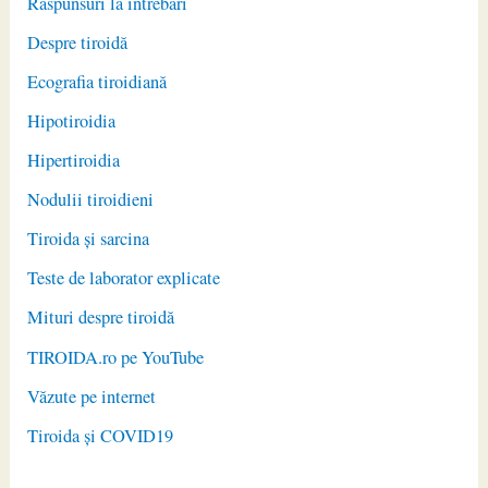
Răspunsuri la întrebări
Despre tiroidă
Ecografia tiroidiană
Hipotiroidia
Hipertiroidia
Nodulii tiroidieni
Tiroida și sarcina
Teste de laborator explicate
Mituri despre tiroidă
TIROIDA.ro pe YouTube
Văzute pe internet
Tiroida și COVID19