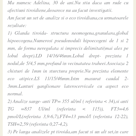
Ma numesc Adelina, 30 de ani.Nu stiu daca am rude cu
afectiuni tiroidiene,deoarece nu au facut investigatii.
Am facut un set de analize si o eco tiroidiana,cu urmatoarele
rezultate:
1) Glanda tiroida- structura neomogena,granulara,global
hipoecogena.Numerosi pseudonoduli hipoecogeni de 1 si 2
mm, de forma neregulata si imprecis delimitati(mai ales pe
lobul drept).LD 14/16/46mm.Lobul drept- prezinta 1
nodul,de 5/4,5 mm,profund in vecinatatea traheei.Asociaza 2
chisturi de 1mm in sturctura proprie.Nu prezinta elemente
eco atipice.LS 11/15/46mm.Istm masurat caudal 2-
3mm.Lanturi ganglionare laterocervicale cu aspect eco
normal.
2) Analize sange- anti TP= 355 ul/ml ( referinta < 34),si anti
TG =837 Ul/ml (referinta < 115)), FT3=4,6
pmol/L(referinta 3,9-6,7),FT4=13 pmol/l (referinta 12-22),
TSH=2,59 (referinta 0,27-4,2).
3) Pe langa analizele pt tiroida,am facut si un alt set,in care