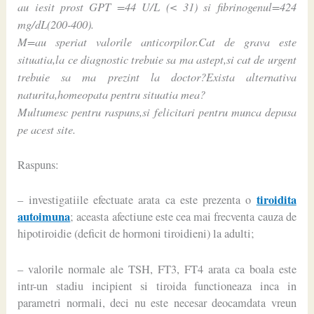
au iesit prost GPT =44 U/L (< 31) si fibrinogenul=424
mg/dL(200-400).
M=au speriat valorile anticorpilor.Cat de grava este
situatia,la ce diagnostic trebuie sa ma astept,si cat de urgent
trebuie sa ma prezint la doctor?Exista alternativa
naturita,homeopata pentru situatia mea?
Multumesc pentru raspuns,si felicitari pentru munca depusa
pe acest site.
Raspuns:
tiroidita
– investigatiile efectuate arata ca este prezenta o
autoimuna
; aceasta afectiune este cea mai frecventa cauza de
hipotiroidie (deficit de hormoni tiroidieni) la adulti;
– valorile normale ale TSH, FT3, FT4 arata ca boala este
intr-un stadiu incipient si tiroida functioneaza inca in
parametri normali, deci nu este necesar deocamdata vreun