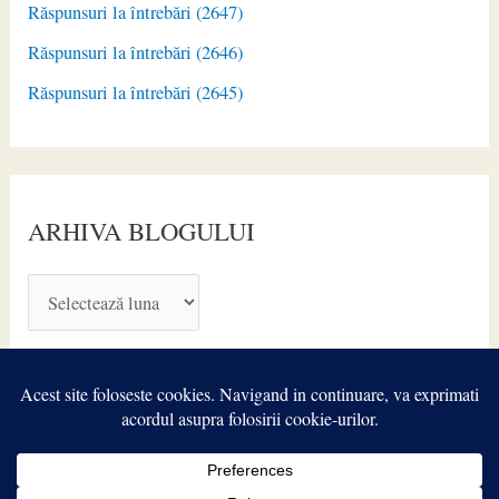
Răspunsuri la întrebări (2647)
Răspunsuri la întrebări (2646)
Răspunsuri la întrebări (2645)
ARHIVA BLOGULUI
A
R
H
I
V
A
Copyright © 2026
TIROIDA.ro
| Powered by
Astra WordPress