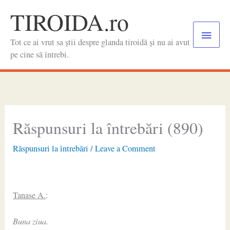
Skip
TIROIDA.ro
to
Main
content
Tot ce ai vrut sa știi despre glanda tiroidă și nu ai avut
Menu
pe cine să întrebi.
Răspunsuri la întrebări (890)
Răspunsuri la întrebări
/
Leave a Comment
Tanase A.
:
Buna ziua.