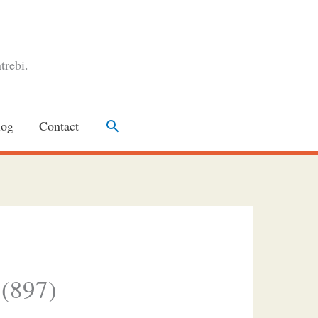
trebi.
Search
log
Contact
 (897)