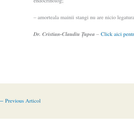
endocrinolog;
– amorteala mainii stangi nu are nicio legatura
Dr. Cristian-Claudiu Ţupea
–
Click aici pentr
←
Previous Articol