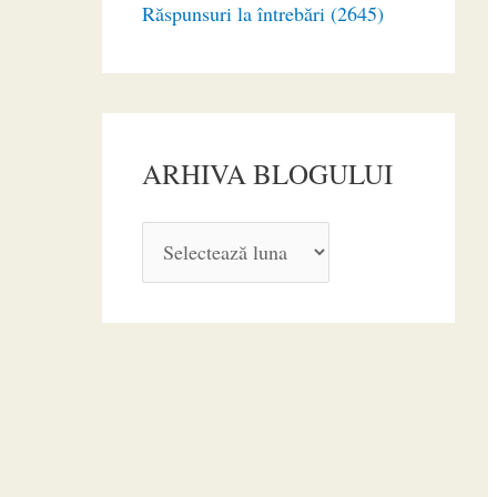
Răspunsuri la întrebări (2645)
ARHIVA BLOGULUI
A
R
H
I
V
A
B