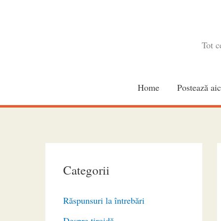
Skip
to
content
Tot c
Home
Postează aic
Categorii
Răspunsuri la întrebări
Despre tiroidă