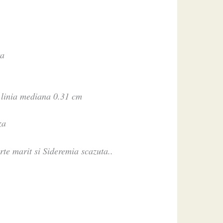
ra
e linia mediana 0.31 cm
za
rte marit si Sideremia scazuta..