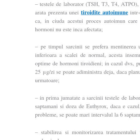
– testele de laborator (TSH, T3, T4, ATPO), 
tiroidite autoimune
arata prezenta unei
intr-
ca, in ciuda acestui proces autoimun care 
hormoni nu este inca afectata;
– pe timpul sarcinii se prefera mentinerea
inferioara a scalei de normal, acesta insemn
optime de hormoni tiroidieni; in cazul dvs, 
25 μg/zi se poate adiministra deja, daca planu
urmatoare;
– in prima jumatate a sarcinii testele de labor
saptamani si doza de Euthyrox, daca e cazul, 
probleme, se poate mari intervalul la 6 saptam
– stabilirea si monitorizarea tratamentulu