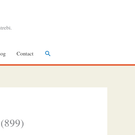
trebi.
Search
log
Contact
 (899)