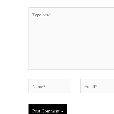
Type
here..
Name*
Email*