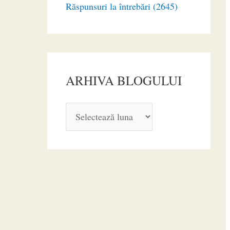
Răspunsuri la întrebări (2645)
ARHIVA BLOGULUI
A
R
H
I
V
A
B