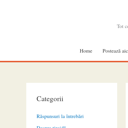
Skip
to
content
Tot c
Home
Postează aic
Categorii
Răspunsuri la întrebări
Despre tiroidă