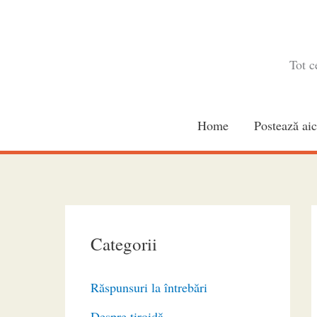
Skip
to
content
Tot c
Home
Postează aic
Categorii
Răspunsuri la întrebări
Despre tiroidă