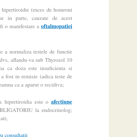
hipertiroidie (exces de homroni
acar in parte, cauzate de acest
oftalmopatiei
fi o manifestare a
e a normaliza testele de functie
a dvs, aflandu-va sub Thyrozol 10
na ca doza este insuficienta si
a fost in remisie (adica teste de
seamna ca a aparut o recidiva;
afectiune
ca hipertiroidia este o
a OBLIGATORIU la endocrinolog;
ati;
u consultaţii