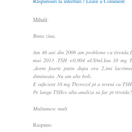
Răspunsuri la întrebări
/
Leave a Comment
Mihali
:
Buna ziua,
Am 46 ani din 2006 am probleme cu tiroida.D
mai 2013 .TSH <0,004 uUI/ml.Iau 10 mg Ty
,dorm foarte putin dupa ora 2,imi lacrimea
dimineata .Nu am alte boli.
E suficient 10 mg Thyrozol pt a reveni cu TS
Pe langa TSHce alta analiza sa fac pt tiroida
Multumesc mult
Raspuns: