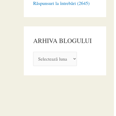
Răspunsuri la întrebări (2645)
ARHIVA BLOGULUI
A
R
H
I
V
A
B