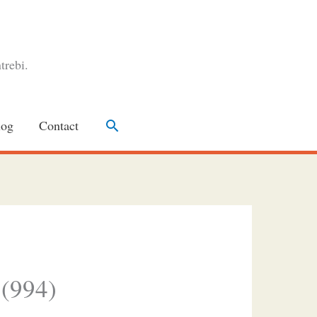
trebi.
Search
log
Contact
 (994)