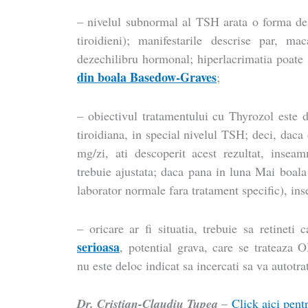
– nivelul subnormal al TSH arata o forma de 
tiroidieni); manifestarile descrise par, m
dezechilibru hormonal; hiperlacrimatia poate 
din boala Basedow-Graves
;
– obiectivul tratamentului cu Thyrozol este d
tiroidiana, in special nivelul TSH; deci, dac
mg/zi, ati descoperit acest rezultat, inseam
trebuie ajustata; daca pana in luna Mai boala 
laborator normale fara tratament specific), in
– oricare ar fi situatia, trebuie sa retineti 
serioasa
, potential grava, care se trateaz
nu este deloc indicat sa incercati sa va autotrat
Dr. Cristian-Claudiu Ţupea
–
Click aici pentr