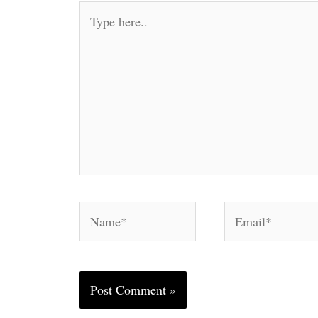
Type
here..
Name*
Email*