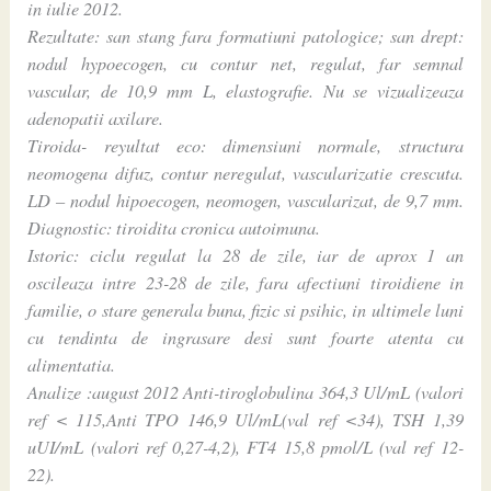
in iulie 2012.
Rezultate: san stang fara formatiuni patologice; san drept:
nodul hypoecogen, cu contur net, regulat, far semnal
vascular, de 10,9 mm L, elastografie. Nu se vizualizeaza
adenopatii axilare.
Tiroida- reyultat eco: dimensiuni normale, structura
neomogena difuz, contur neregulat, vascularizatie crescuta.
LD – nodul hipoecogen, neomogen, vascularizat, de 9,7 mm.
Diagnostic: tiroidita cronica autoimuna.
Istoric: ciclu regulat la 28 de zile, iar de aprox 1 an
oscileaza intre 23-28 de zile, fara afectiuni tiroidiene in
familie, o stare generala buna, fizic si psihic, in ultimele luni
cu tendinta de ingrasare desi sunt foarte atenta cu
alimentatia.
Analize :august 2012 Anti-tiroglobulina 364,3 Ul/mL (valori
ref < 115,Anti TPO 146,9 Ul/mL(val ref <34), TSH 1,39
uUI/mL (valori ref 0,27-4,2), FT4 15,8 pmol/L (val ref 12-
22).