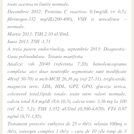
toate acestea in limite normale.
Decembrie 2012: Proteina C reactiva- 0,1mg/dL (< 0,5),
fibrinogen-332 mg/dL(200-400), VSH si urocultura –
normale.
Martie 2013: TSH 2.10 uUI/mL
Iunie 2013; TSH -1,71
A treia parere endocrinolog, septembrie 2013: Diagnostic-
Gusa polinodulara . Tetanie manifesta.
Analize: vsh 20/40 (referinta 7;20), hemoleucograma
completa: aici doar neutrofile segmentate sunt modificate
48(ref 50-70) si mch-MCH 26,36 pg (ref 27-31), trigliceride,
magneziu seric, LDL, HDL, GPT, GPO, glucoza serica,
colesterol total,lipide totale- toate intre valori normale;
calciu total 8,4 mg/dl (8,6-10,3), calciu ionic 3,36 mg la 100
(ref 4,2; 5,2); TSH 1,352 uUl/ml (0,500-4,670), FT4 0,97
ng/ml (0,71-1,85)
Tratament prescris: euthyrox de 25 o tb/zi, seleniu 100mg o
tb/zi, osteogen complex 1 tb/zi – cura de 10 zile timp de 3