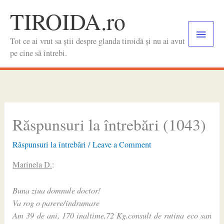
Skip
TIROIDA.ro
to
Main
content
Tot ce ai vrut sa știi despre glanda tiroidă și nu ai avut
Menu
pe cine să întrebi.
Răspunsuri la întrebări (1043)
Răspunsuri la întrebări
/
Leave a Comment
Marinela D.
:
Buna ziua domnule doctor!
Va rog o parere/indrumare
Am 39 de ani, 170 inaltime,72 Kg.consult de rutina eco san