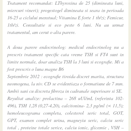
Tratament recomandat: LThyroxina de 25 (dimineata luni,
miercuri vineri); progestogel dimineata si seara in perioada
16-25 a ciclului menstual; Vitamina E forte 1 tb/zi; Femicur,
1tb/zi. Consultatie si eco peste 6 luni. Nu au urmat
tratamentul, am cerut o alta parere.
A doua parere endocrinolog: medicul endocrinolog nu a
prescris tratament specific cata vreme TSH si FT4 sunt in
limite normale, doar analiza TSH la 3 luni si ecografie. Mi a
fost prescris o luna magne B6
Septembrie 2012 : ecografie tiroida discret marita, structura
neomogena, la niv. CD se evidentiaza o formatiune de 7 mm.
Ambii sani cu discreta fibroza in cadranale superioare si SE.
Reyultat analize: prolactina – 268 uUl/mL (referinta 102-
496), TSH 1,28 (0,27-4,20), calcitonina- 2,3 pg/ml (< 11,5);
hemoleucograma completa, colesterol seric total, GOT,
GPT, examen complet urina, magneyiu seric, calciu seric
total , proteine totale serice, calciu ionic, glicemie , VSH –