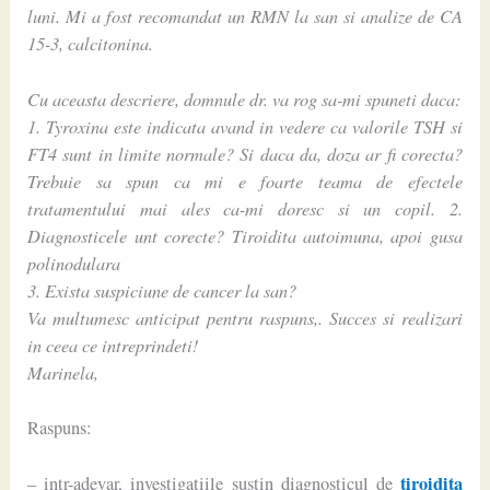
luni. Mi a fost recomandat un RMN la san si analize de CA
15-3, calcitonina.
Cu aceasta descriere, domnule dr. va rog sa-mi spuneti daca:
1. Tyroxina este indicata avand in vedere ca valorile TSH si
FT4 sunt in limite normale? Si daca da, doza ar fi corecta?
Trebuie sa spun ca mi e foarte teama de efectele
tratamentului mai ales ca-mi doresc si un copil. 2.
Diagnosticele unt corecte? Tiroidita autoimuna, apoi gusa
polinodulara
3. Exista suspiciune de cancer la san?
Va multumesc anticipat pentru raspuns,. Succes si realizari
in ceea ce intreprindeti!
Marinela,
Raspuns:
tiroidita
– intr-adevar, investigatiile sustin diagnosticul de