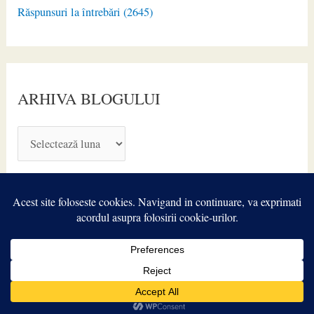
Răspunsuri la întrebări (2645)
ARHIVA BLOGULUI
A
R
H
I
V
A
Copyright © 2026
TIROIDA.ro
| Powered by
Astra WordPress
B
Theme
L