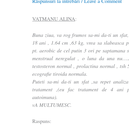
Răspunsuri la întrebări
/
Leave a Comment
VATMANU ALINA
:
Buna ziua, va rog frumos sa-mi da-ti un sfat,
18 ani , 1.64 cm ,63 kg, vrea sa slabeasca pu
pt. aerobic de cel putin 3 ori pe saptamana si
menstrual neregulat , o luna da una nu….A
testosteron normal , prolactina normal , tsh 
ecografie tiroida normala.
Puteti sa-mi da-ti un sfat ,sa repet analiza
tratament ,(eu fac tratament de 4 ani pen
autoimuna).
vA MULTUMESC.
Raspuns: