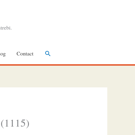
trebi.
Search
log
Contact
 (1115)