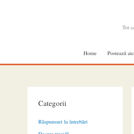
Skip
to
content
Tot c
Home
Postează aic
Categorii
Răspunsuri la întrebări
Despre tiroidă