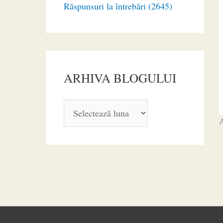
Răspunsuri la întrebări (2645)
ARHIVA BLOGULUI
A
A
R
H
I
V
A
B