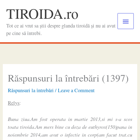
Skip
TIROIDA.ro
to
Main
content
Tot ce ai vrut sa știi despre glanda tiroidă și nu ai avut
Menu
pe cine să întrebi.
Răspunsuri la întrebări (1397)
Răspunsuri la întrebări
/
Leave a Comment
Relys
:
Buna ziua.Am fost operata in martie 2013,si mi s-a scos
toata tiroida.Am mers bine cu doza de euthyrox(150)pana in
noiembrie 2014,am avut o infectie in corp(am facut trat.cu