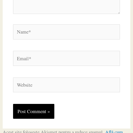
Name*
Email*
Website
Acest site folosește Akismet pentru a reduce spamul.
Află cum