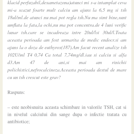
klacid perfuzabil,dexametazona)atunci mi s-a intamplat ceva
mi-a scazut foarte mult calciu am ajuns la 6,5 mg si tsh
18ul/ml.de atunci nu mai pot regla tsh.Nu ma simt bine,sunt
umflata la fata,la ochi,nu ma pot concentra.de 4 luni verific
lunar tsh.care se incadreaza intre 20ul/lsi 30ul/l.Toata
aceasta perioada am fost urmarita de medic endocr.si am
ajuns la o doza de euthyrox(187).Am facut recent analize tsh
102U/ml T4 0,74 Ca total 7,74mg/dl.iau si calciu si alfa
d3.Am 47 de ani,si mai am rinichii
polichistici,nefrocalcinoza.Aceasta perioada destul de mare
cu un tsh crescut este grav?
Raspuns:
– este neobisnuita aceasta schimbare in valorile TSH, cat si
in nivelul calciului din sange dupa o infectie tratata cu
antibiotice;