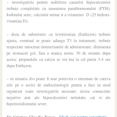
– investigatiile pentru stabilirea cauzelor hipocalcemiei
trebuie completate cu masurarea parathormonului (PTH),
fosforului seric, calciului urinar si a vitaminei D (25 hidroxi-
vitamina D);
– doza de substitutie cu levotiroxina (Euthyrox) trebuie
ajusta, eventual se poate adauga T3 la tratament; trebuie
respectate intocmai instructiunile de administrare: dimineata
pe stomacul gol, fara a manca nimic 30 de minute dupa
aceea; preparatele cu calciu se vor lua la cel putin 3-4 ore
dupa Euthyrox;
– in situatia dvs poate fi mai potrivita o internare de cateva
zile pe o sectie de endocrinologie pentru a face in mod
organizat toate investigatiile necesare; exista consecinte
negative atat ale hipocalcemiei netratate, cat si ale
hipotiroidismului sever;
Dr. Cristian-Claudiu Ţupea