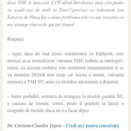
doar TSH si mea esit 2,15l’ul/ml.Întrebarea mea este,poate
sa scadă asa de mult in 2luni?,precizez ca tratament iau
Eutyrox de 50mg.Iar a doua problema este ca am senzatia ca
ma strange cineva de gat tot timpul
Raspuns:
– sigur, daca ati luat zilnic tratamentul cu Euthyrox, este
normal sa se normalizeze valoarea TSH; trebuie sa intelegeti,
totusi, ca aceasta evolutie este rezultatul tratamentului si se
va mentine DOAR atat timp cat acesta e urmat; valoarea
normala a TSH NU arata ca tiroidita autoimuna a disparut;
– foarte probabil, senzatia de strangere la nivelul gatului NU
e cauzata de tiroida; totusi, poate fi prudent sa faceti o
ecografie de tiroida (daca nu s-a facut deja);
Dr. Cristian-Claudiu Ţupea
–
Click aici pentru consultaţii