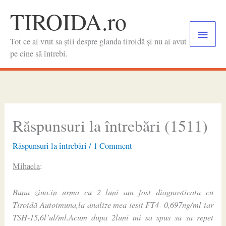
Skip
TIROIDA.ro
to
Main
content
Tot ce ai vrut sa știi despre glanda tiroidă și nu ai avut
Menu
pe cine să întrebi.
Răspunsuri la întrebări (1511)
Răspunsuri la întrebări
/
1 Comment
Mihaela
:
Buna ziua.in urma cu 2 luni am fost diagnosticata cu
Tiroidă Autoimuna,la analize mea iesit FT4- 0,697ng/ml iar
TSH-15,6l’ul/ml.Acum dupa 2luni mi sa spus sa sa repet