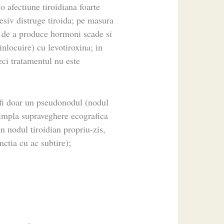
o afectiune tiroidiana foarte
esiv distruge tiroida; pe masura
i de a produce hormoni scade si
inlocuire) cu levotiroxina; in
eci tratamentul nu este
 fi doar un pseudonodul (nodul
 simpla supraveghere ecografica
un nodul tiroidian propriu-zis,
nctia cu ac subtire);