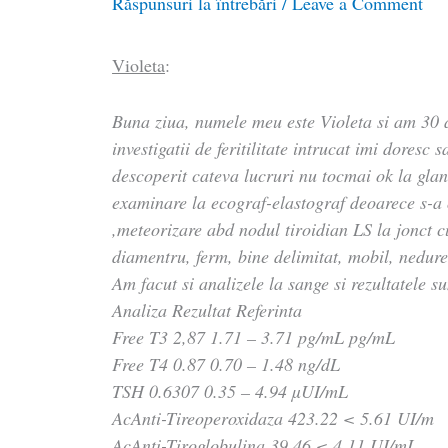
Răspunsuri la întrebări
/
Leave a Comment
Violeta
:
Buna ziua, numele meu este Violeta si am 30 
investigatii de feritilitate intrucat imi doresc
descoperit cateva lucruri nu tocmai ok la gla
examinare la ecograf-elastograf deoarece s-a 
,meteorizare abd nodul tiroidian LS la jonct c
diamentru, ferm, bine delimitat, mobil, nedure
Am facut si analizele la sange si rezultatele s
Analiza Rezultat Referinta
Free T3 2,87 1.71 – 3.71 pg/mL pg/mL
Free T4 0.87 0.70 – 1.48 ng/dL
TSH 0.6307 0.35 – 4.94 µUI/mL
AcAnti-Tireoperoxidaza 423.22 < 5.61 UI/m
AcAnti-Tiroglobulina 39.46 < 4.11 UI/mL