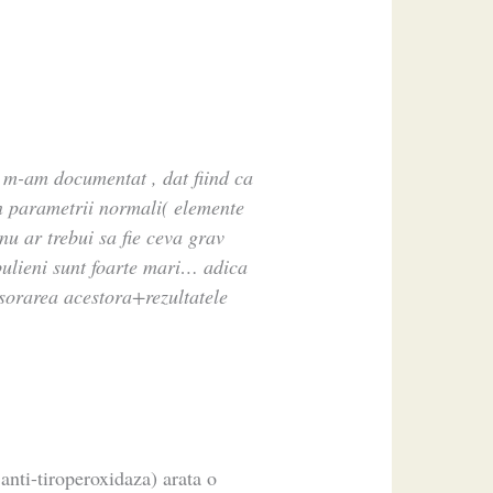
e m-am documentat , dat fiind ca
n parametrii normali( elemente
nu ar trebui sa fie ceva grav
obulieni sunt foarte mari… adica
csorarea acestora+rezultatele
nti-tiroperoxidaza) arata o