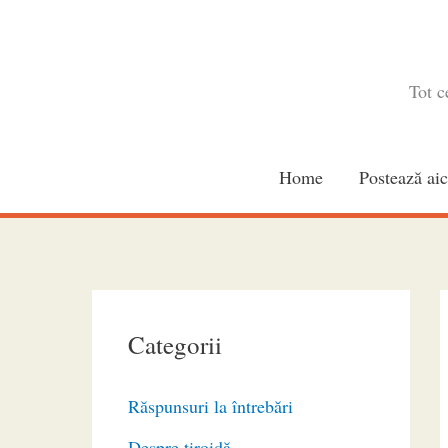
Skip
to
content
Tot c
Home
Postează aic
Categorii
Răspunsuri la întrebări
Despre tiroidă