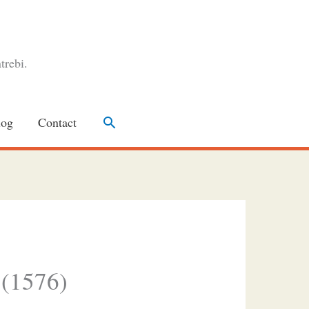
trebi.
Search
log
Contact
 (1576)