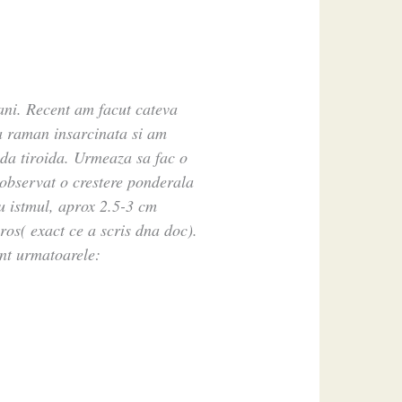
ani. Recent am facut cateva
 sa raman insarcinata si am
nda tiroida. Urmeaza sa fac o
observat o crestere ponderala
u istmul, aprox 2.5-3 cm
ros( exact ce a scris dna doc).
unt urmatoarele: