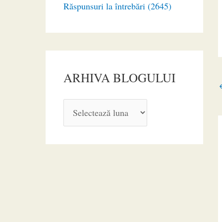
Răspunsuri la întrebări (2645)
ARHIVA BLOGULUI
A
R
H
I
V
A
B