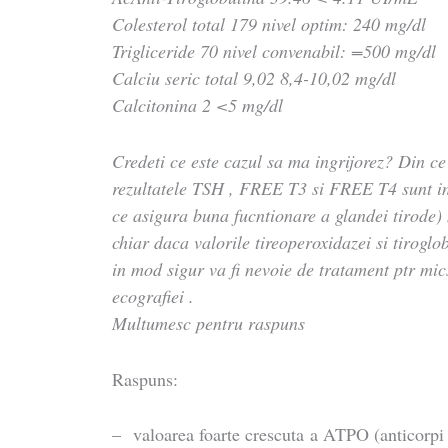
Colesterol total 179 nivel optim: 240 mg/dl
Trigliceride 70 nivel convenabil: =500 mg/dl
Calciu seric total 9,02 8,4-10,02 mg/dl
Calcitonina 2 <5 mg/dl
Credeti ce este cazul sa ma ingrijorez? Din c
rezultatele TSH , FREE T3 si FREE T4 sunt i
ce asigura buna fucntionare a glandei tirode) 
chiar daca valorile tireoperoxidazei si tirogl
in mod sigur va fi nevoie de tratament ptr mi
ecografiei .
Multumesc pentru raspuns
Raspuns:
– valoarea foarte crescuta a ATPO (anticorpi a