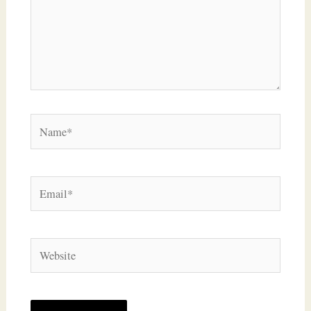
Name*
Email*
Website