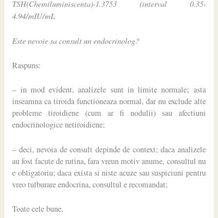
TSH(Chemiluminiscenta)-1.3753 (interval 0.35-
4.94/mIU/mL
Este nevoie sa consult un endocrinolog?
Raspuns:
– in mod evident, analizele sunt in limite normale; asta
inseamna ca tiroida functioneaza normal, dar nu exclude alte
probleme tiroidiene (cum ar fi nodulii) sau afectiuni
endocrinologice netiroidiene;
– deci, nevoia de consult depinde de context; daca analizele
au fost facute de rutina, fara vreun motiv anume, consultul nu
e obligatoriu; daca exista si niste acuze sau suspiciuni pentru
vreo tulburare endocrina, consultul e recomandat;
Toate cele bune,