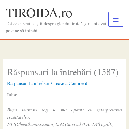
Skip
TIROIDA.ro
to
Main
content
Tot ce ai vrut sa știi despre glanda tiroidă și nu ai avut
Menu
pe cine să întrebi.
Răspunsuri la întrebări (1587)
Răspunsuri la întrebări
/
Leave a Comment
Iulia
:
Buna seara,va rog sa ma ajutati cu interpretarea
rezultatelor:
FT4(Chemiluminiscenta)-0.92 (interval 0.70-1.48 ng/dL)