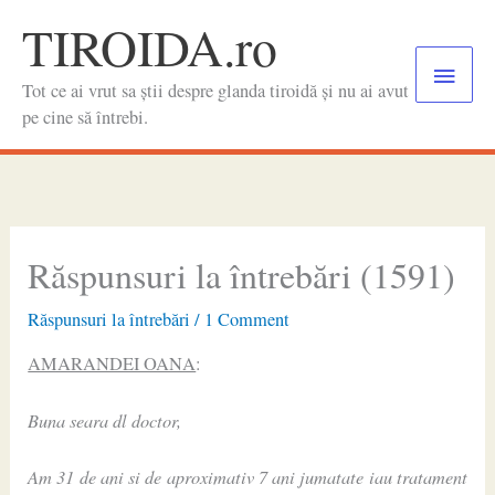
Skip
TIROIDA.ro
to
Main
content
Tot ce ai vrut sa știi despre glanda tiroidă și nu ai avut
Menu
pe cine să întrebi.
Răspunsuri la întrebări (1591)
Răspunsuri la întrebări
/
1 Comment
AMARANDEI OANA
:
Buna seara dl doctor,
Am 31 de ani si de aproximativ 7 ani jumatate iau tratament