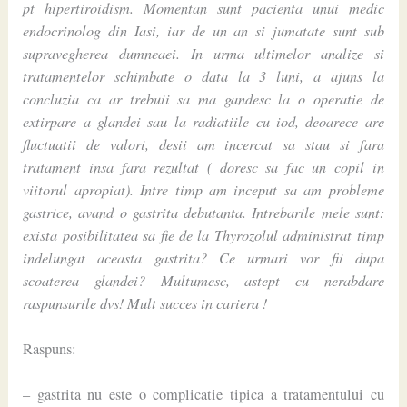
pt hipertiroidism. Momentan sunt pacienta unui medic
endocrinolog din Iasi, iar de un an si jumatate sunt sub
supravegherea dumneaei. In urma ultimelor analize si
tratamentelor schimbate o data la 3 luni, a ajuns la
concluzia ca ar trebuii sa ma gandesc la o operatie de
extirpare a glandei sau la radiatiile cu iod, deoarece are
fluctuatii de valori, desii am incercat sa stau si fara
tratament insa fara rezultat ( doresc sa fac un copil in
viitorul apropiat). Intre timp am inceput sa am probleme
gastrice, avand o gastrita debutanta. Intrebarile mele sunt:
exista posibilitatea sa fie de la Thyrozolul administrat timp
indelungat aceasta gastrita? Ce urmari vor fii dupa
scoaterea glandei? Multumesc, astept cu nerabdare
raspunsurile dvs! Mult succes in cariera !
Raspuns:
– gastrita nu este o complicatie tipica a tratamentului cu