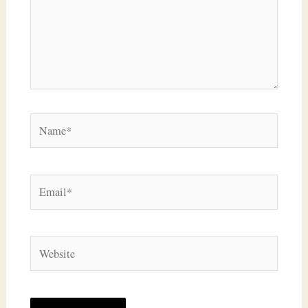
Name*
Email*
Website