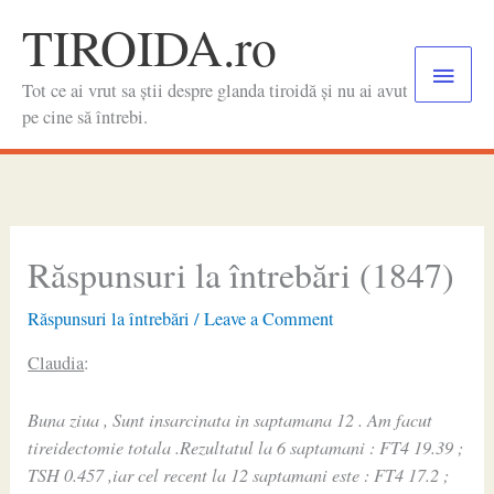
Skip
TIROIDA.ro
to
Main
content
Tot ce ai vrut sa știi despre glanda tiroidă și nu ai avut
Menu
pe cine să întrebi.
Răspunsuri la întrebări (1847)
Răspunsuri la întrebări
/
Leave a Comment
Claudia
:
Buna ziua , Sunt insarcinata in saptamana 12 . Am facut
tireidectomie totala .Rezultatul la 6 saptamani : FT4 19.39 ;
TSH 0.457 ,iar cel recent la 12 saptamani este : FT4 17.2 ;