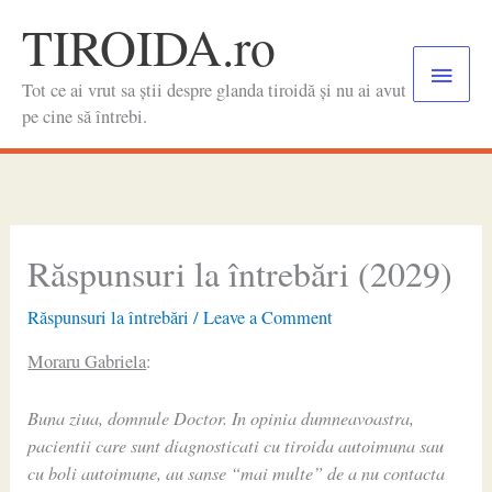
Skip
TIROIDA.ro
to
Main
content
Tot ce ai vrut sa știi despre glanda tiroidă și nu ai avut
Menu
pe cine să întrebi.
Răspunsuri la întrebări (2029)
Răspunsuri la întrebări
/
Leave a Comment
Moraru Gabriela
:
Buna ziua, domnule Doctor. In opinia dumneavoastra,
pacientii care sunt diagnosticati cu tiroida autoimuna sau
cu boli autoimune, au sanse “mai multe” de a nu contacta