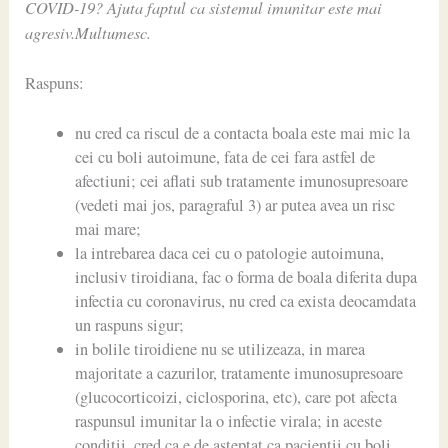
COVID-19? Ajuta faptul ca sistemul imunitar este mai
agresiv.Multumesc.
Raspuns:
nu cred ca riscul de a contacta boala este mai mic la
cei cu boli autoimune, fata de cei fara astfel de
afectiuni; cei aflati sub tratamente imunosupresoare
(vedeti mai jos, paragraful 3) ar putea avea un risc
mai mare;
la intrebarea daca cei cu o patologie autoimuna,
inclusiv tiroidiana, fac o forma de boala diferita dupa
infectia cu coronavirus, nu cred ca exista deocamdata
un raspuns sigur;
in bolile tiroidiene nu se utilizeaza, in marea
majoritate a cazurilor, tratamente imunosupresoare
(glucocorticoizi, ciclosporina, etc), care pot afecta
raspunsul imunitar la o infectie virala; in aceste
conditii, cred ca e de asteptat ca pacientii cu boli