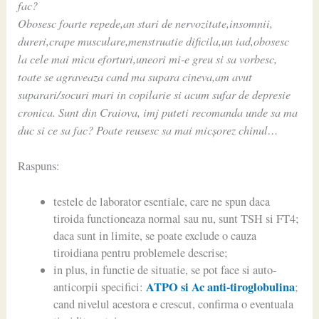
fac?
Obosesc foarte repede,an stari de nervozitate,insomnii,
dureri,crape musculare,menstruatie dificila,un iad,obosesc
la cele mai micu eforturi,uneori mi-e greu si sa vorbesc,
toate se agraveaza cand ma supara cineva,am avut
suparari/socuri mari in copilarie si acum sufar de depresie
cronica. Sunt din Craiova, imj puteti recomanda unde sa ma
duc si ce sa fac? Poate reusesc sa mai micșorez chinul…
Raspuns:
testele de laborator esentiale, care ne spun daca
tiroida functioneaza normal sau nu, sunt TSH si FT4;
daca sunt in limite, se poate exclude o cauza
tiroidiana pentru problemele descrise;
in plus, in functie de situatie, se pot face si auto-
ATPO si Ac anti-tiroglobulina
anticorpii specifici:
;
cand nivelul acestora e crescut, confirma o eventuala