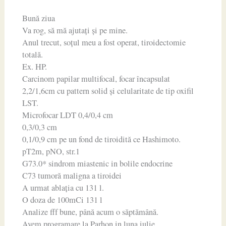
Bună ziua
Va rog, să mă ajutați și pe mine.
Anul trecut, soțul meu a fost operat, tiroidectomie
totală.
Ex. HP.
Carcinom papilar multifocal, focar încapsulat
2,2/1,6cm cu pattern solid și celularitate de tip oxifil
LST.
Microfocar LDT 0,4/0,4 cm
0,3/0,3 cm
0,1/0,9 cm pe un fond de tiroidită ce Hashimoto.
pT2m, pNO, str.1
G73.0* sindrom miastenic in bolile endocrine
C73 tumoră maligna a tiroidei
A urmat ablația cu 131 l.
O doza de 100mCi 131 l
Analize fff bune, până acum o săptămână.
Avem programare la Parhon in luna iulie.