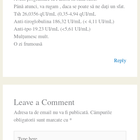
Până atunci, va rugam , daca se poate să ne dați un sfat.
Tsh 26,0356 qUI/mL (0,35-4,94 qUI/mL
Anti-tiroglobulina 186,32 UI/mL (< 4,11 UI/mL)
Anti-tpo 19.23 UI/mL (<5,61 UI/mL)
Mulțumesc mult.
O zi frumoasă
Reply
Leave a Comment
Adresa ta de email nu va fi publicată.
Câmpurile
obligatorii sunt marcate cu
*
Type