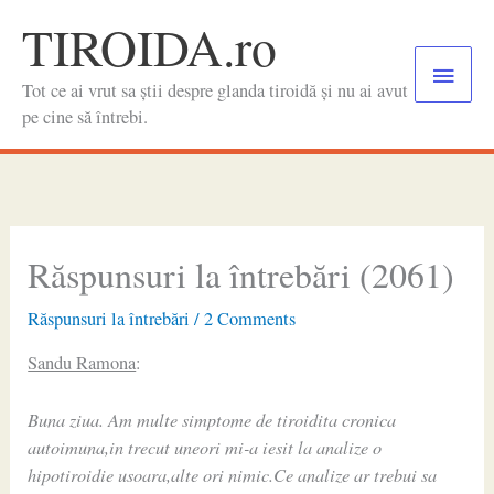
Skip
TIROIDA.ro
to
Main
content
Tot ce ai vrut sa știi despre glanda tiroidă și nu ai avut
Menu
pe cine să întrebi.
Răspunsuri la întrebări (2061)
Răspunsuri la întrebări
/
2 Comments
Sandu Ramona
:
Buna ziua. Am multe simptome de tiroidita cronica
autoimuna,in trecut uneori mi-a iesit la analize o
hipotiroidie usoara,alte ori nimic.Ce analize ar trebui sa