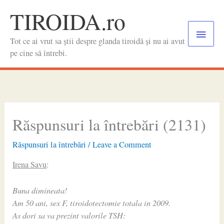
Skip
TIROIDA.ro
to
Main
content
Tot ce ai vrut sa știi despre glanda tiroidă și nu ai avut
Menu
pe cine să întrebi.
Răspunsuri la întrebări (2131)
Răspunsuri la întrebări
/
Leave a Comment
Irena Savu
:
Buna dimineata!
Am 50 ani, sex F, tiroidotectomie totala in 2009.
As dori sa va prezint valorile TSH: