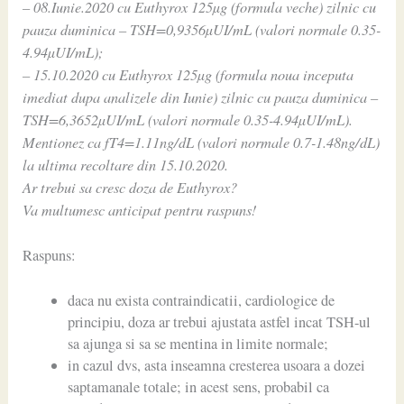
– 08.Iunie.2020 cu Euthyrox 125µg (formula veche) zilnic cu
pauza duminica – TSH=0,9356µUI/mL (valori normale 0.35-
4.94µUI/mL);
– 15.10.2020 cu Euthyrox 125µg (formula noua inceputa
imediat dupa analizele din Iunie) zilnic cu pauza duminica –
TSH=6,3652µUI/mL (valori normale 0.35-4.94µUI/mL).
Mentionez ca fT4=1.11ng/dL (valori normale 0.7-1.48ng/dL)
la ultima recoltare din 15.10.2020.
Ar trebui sa cresc doza de Euthyrox?
Va multumesc anticipat pentru raspuns!
Raspuns:
daca nu exista contraindicatii, cardiologice de
principiu, doza ar trebui ajustata astfel incat TSH-ul
sa ajunga si sa se mentina in limite normale;
in cazul dvs, asta inseamna cresterea usoara a dozei
saptamanale totale; in acest sens, probabil ca