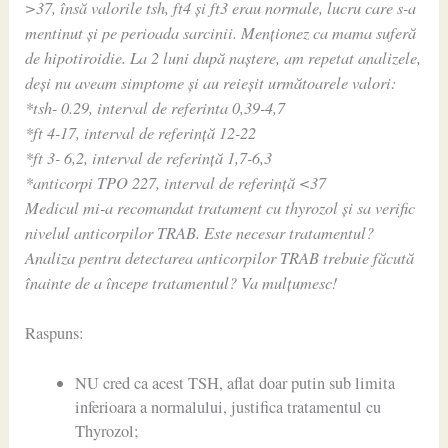
>37, însă valorile tsh, ft4 și ft3 erau normale, lucru care s-a
mentinut și pe perioada sarcinii. Menționez ca mama suferă
de hipotiroidie. La 2 luni după naștere, am repetat analizele,
deși nu aveam simptome și au reieșit următoarele valori:
*tsh- 0.29, interval de referinta 0,39-4,7
*ft 4-17, interval de referință 12-22
*ft 3- 6,2, interval de referință 1,7-6,3
*anticorpi TPO 227, interval de referință <37
Medicul mi-a recomandat tratament cu thyrozol și sa verific
nivelul anticorpilor TRAB. Este necesar tratamentul?
Analiza pentru detectarea anticorpilor TRAB trebuie făcută
înainte de a începe tratamentul? Va mulțumesc!
Raspuns:
NU cred ca acest TSH, aflat doar putin sub limita
inferioara a normalului, justifica tratamentul cu
Thyrozol;