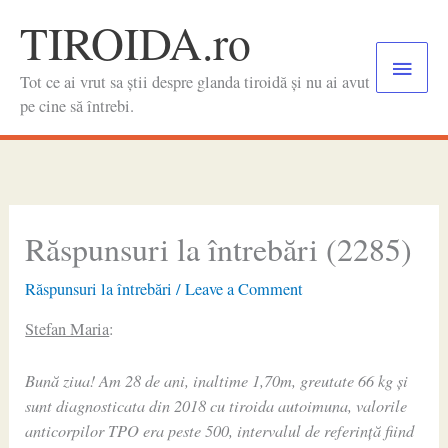
Skip
TIROIDA.ro
to
Main
content
Tot ce ai vrut sa știi despre glanda tiroidă și nu ai avut
Menu
pe cine să întrebi.
Răspunsuri la întrebări (2285)
Răspunsuri la întrebări
/
Leave a Comment
Stefan Maria
:
Bună ziua! Am 28 de ani, inaltime 1,70m, greutate 66 kg și
sunt diagnosticata din 2018 cu tiroida autoimuna, valorile
anticorpilor TPO era peste 500, intervalul de referință fiind