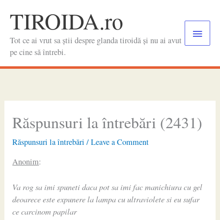
Skip
TIROIDA.ro
to
Main
content
Tot ce ai vrut sa știi despre glanda tiroidă și nu ai avut
Menu
pe cine să întrebi.
Răspunsuri la întrebări (2431)
Răspunsuri la întrebări
/
Leave a Comment
Anonim
:
Va rog sa imi spuneti daca pot sa imi fac manichiura cu gel
deoarece este expunere la lampa cu ultraviolete si eu sufar
ce carcinom papilar