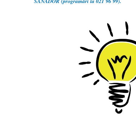
SANADOR (programări la 021 96 99).