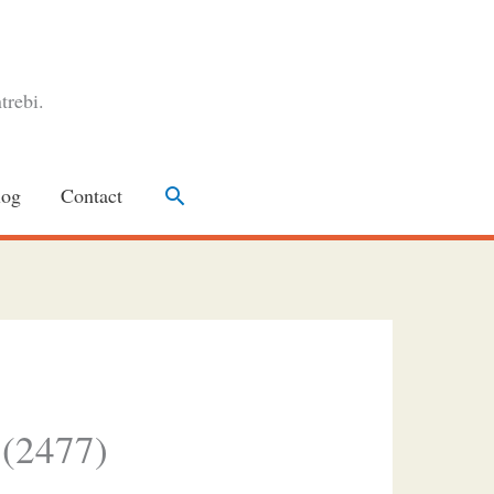
trebi.
Search
log
Contact
 (2477)