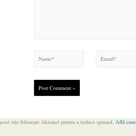
Name*
Email*
cest site folosește Akismet pentru a reduce spamul.
Află cum 