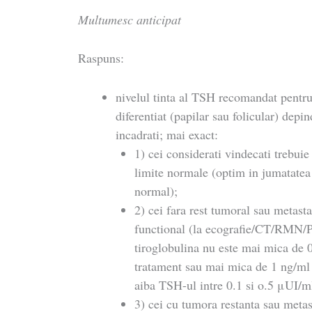
Multumesc anticipat
Raspuns:
nivelul tinta al TSH recomandat pentru 
diferentiat (papilar sau folicular) depi
incadrati; mai exact:
1) cei considerati vindecati trebui
limite normale (optim in jumatatea 
normal);
2) cei fara rest tumoral sau metas
functional (la ecografie/CT/RMN/PE
tiroglobulina nu este mai mica de 
tratament sau mai mica de 1 ng/ml s
aiba TSH-ul intre 0.1 si o.5 μUI/m
3) cei cu tumora restanta sau meta