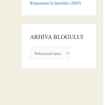
Răspunsuri la întrebări (2645)
ARHIVA BLOGULUI
A
R
H
I
V
A
B