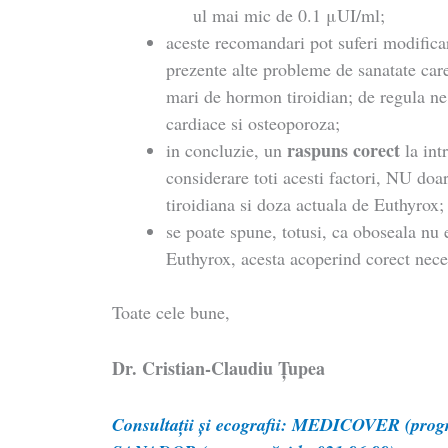
ul mai mic de 0.1 μUI/ml;
aceste recomandari pot suferi modifica
prezente alte probleme de sanatate car
mari de hormon tiroidian; de regula ne 
cardiace si osteoporoza;
raspuns corect
in concluzie, un
la int
considerare toti acesti factori, NU doar
tiroidiana si doza actuala de Euthyrox;
se poate spune, totusi, ca oboseala nu 
Euthyrox, acesta acoperind corect neces
Toate cele bune,
Dr. Cristian-Claudiu Ţupea
Consultații și ecografii: MEDICOVER (progr