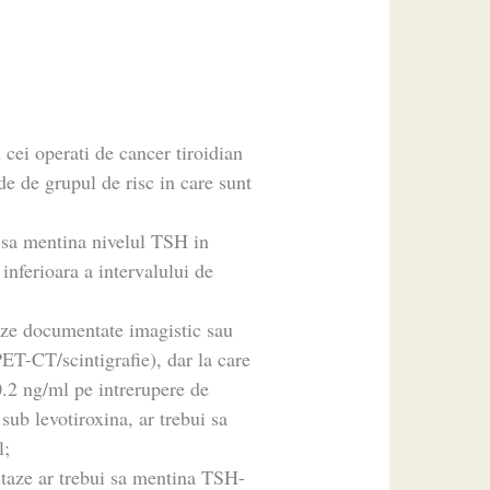
cei operati de cancer tiroidian
nde de grupul de risc in care sunt
e sa mentina nivelul TSH in
inferioara a intervalului de
taze documentate imagistic sau
T-CT/scintigrafie), dar la care
0.2 ng/ml pe intrerupere de
ub levotiroxina, ar trebui sa
l;
staze ar trebui sa mentina TSH-