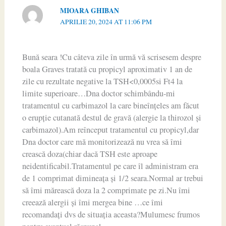
MIOARA GHIBAN
APRILIE 20, 2024 AT 11:06 PM
Bună seara !Cu câteva zile în urmă vă scrisesem despre
boala Graves tratată cu propicyl aproximativ 1 an de
zile cu rezultate negative la TSH<0,0005si Ft4 la
limite superioare…Dna doctor schimbându-mi
tratamentul cu carbimazol la care bineînțeles am făcut
o erupție cutanată destul de gravă (alergie la thirozol și
carbimazol).Am reînceput tratamentul cu propicyl,dar
Dna doctor care mă monitorizează nu vrea să îmi
crească doza(chiar dacă TSH este aproape
neidentificabil.Tratamentul pe care îl administram era
de 1 comprimat dimineața și 1/2 seara.Normal ar trebui
să îmi mărească doza la 2 comprimate pe zi.Nu îmi
creează alergii și îmi mergea bine …ce îmi
recomandați dvs de situația aceasta?Mulumesc frumos