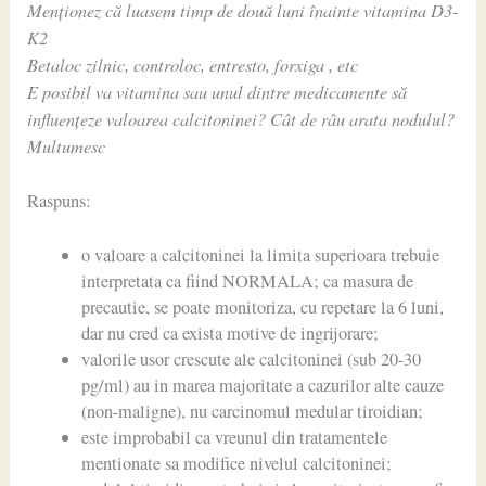
Menționez că luasem timp de două luni înainte vitamina D3-
K2
Betaloc zilnic, controloc, entresto, forxiga , etc
E posibil va vitamina sau unul dintre medicamente să
influențeze valoarea calcitoninei? Cât de râu arata nodulul?
Multumesc
Raspuns:
o valoare a calcitoninei la limita superioara trebuie
interpretata ca fiind NORMALA; ca masura de
precautie, se poate monitoriza, cu repetare la 6 luni,
dar nu cred ca exista motive de ingrijorare;
valorile usor crescute ale calcitoninei (sub 20-30
pg/ml) au in marea majoritate a cazurilor alte cauze
(non-maligne), nu carcinomul medular tiroidian;
este improbabil ca vreunul din tratamentele
mentionate sa modifice nivelul calcitoninei;