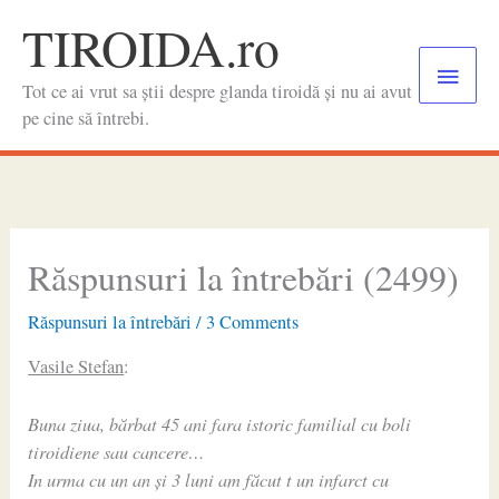
Skip
TIROIDA.ro
to
Main
content
Tot ce ai vrut sa știi despre glanda tiroidă și nu ai avut
Menu
pe cine să întrebi.
Răspunsuri la întrebări (2499)
Răspunsuri la întrebări
/
3 Comments
Vasile Stefan
:
Buna ziua, bărbat 45 ani fara istoric familial cu boli
tiroidiene sau cancere…
In urma cu un an și 3 luni am făcut t un infarct cu