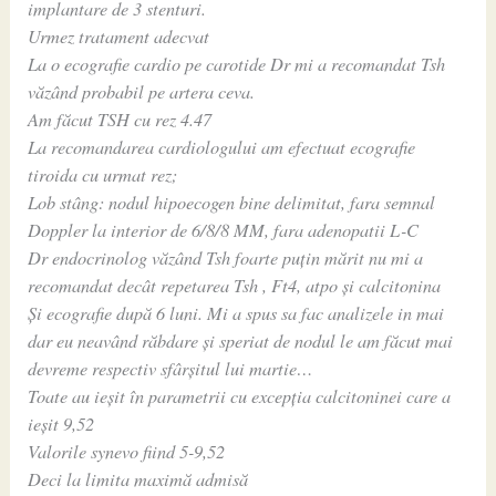
implantare de 3 stenturi.
Urmez tratament adecvat
La o ecografie cardio pe carotide Dr mi a recomandat Tsh
văzând probabil pe artera ceva.
Am făcut TSH cu rez 4.47
La recomandarea cardiologului am efectuat ecografie
tiroida cu urmat rez;
Lob stâng: nodul hipoecogen bine delimitat, fara semnal
Doppler la interior de 6/8/8 MM, fara adenopatii L-C
Dr endocrinolog văzând Tsh foarte puțin mărit nu mi a
recomandat decât repetarea Tsh , Ft4, atpo și calcitonina
Și ecografie după 6 luni. Mi a spus sa fac analizele in mai
dar eu neavând răbdare și speriat de nodul le am făcut mai
devreme respectiv sfârșitul lui martie…
Toate au ieșit în parametrii cu excepția calcitoninei care a
ieșit 9,52
Valorile synevo fiind 5-9,52
Deci la limita maximă admisă