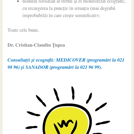
nodulul tiroidian ar trebui și el monitorizat ecografic,
cu recurgerea la puncție în situația (mai degrabă
improbabilă) în care crește semnificativ;
Toate cele bune,
Dr. Cristian-Claudiu Ţupea
Consultații și ecografii: MEDICOVER (programări la 021
98 96) și SANADOR (programări la 021 96 99).