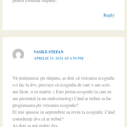
pentru eventual răspuns!
Reply
VASILE STEFAN
APRILIE 19, 2024 AT 4:50 PM
Vă mulțumesc ptr răspuns, as dori că viitoarea ecografie
s-o fac la dvs, precizez că ecografia de care v-am scris
am făcut -o in martie. ( Este prima ecografie la care m-
am prezentat la un endocrinolog) Când ar trebui sa fac
programarea ptr viitoarea ecografie?
El îmi spusese in septembrie sa revin la ecografie. Când
considerați dvs că ar trebui?
As dori sa mă vedeți dvs