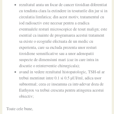
rezultatul arata un focar de cancer tiroidian diferentiat
cu tendinta clara la extindere in tesuturile din jur si in
circulatia limfatica; din acest motiv, tratamentul cu
iod radioactiv este necesar pentru a eradica
eventualele resturi microscopice de tesut malign; este
esential ca inainte de programarea acestui tratament
sa existe o ecografie efectuata de un medic cu
experienta, care sa excluda prezenta unor resturi
tiroidiene semnificative sau a unor adenopatii
suspecte de dimensiuni mari (caz in care intra in
discutie o reinterventie chirurgicala);
avand in vedere rezultatul histopatologic, TSH-ul ar
trebui mentinut intre 0.1 si 0.5 µUI/ml, adica usor
subnormal; ceea ce inseamna ca intr-adevar doza de
Euthyrox va trebui crescuta pentru atingerea acestui
obiectiv;
Toate cele bune,