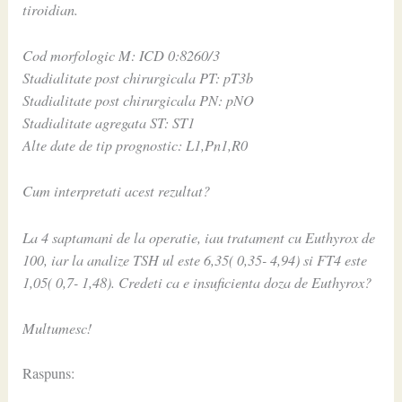
tiroidian.
Cod morfologic M: ICD 0:8260/3
Stadialitate post chirurgicala PT: pT3b
Stadialitate post chirurgicala PN: pNO
Stadialitate agregata ST: ST1
Alte date de tip prognostic: L1,Pn1,R0
Cum interpretati acest rezultat?
La 4 saptamani de la operatie, iau tratament cu Euthyrox de
100, iar la analize TSH ul este 6,35( 0,35- 4,94) si FT4 este
1,05( 0,7- 1,48). Credeti ca e insuficienta doza de Euthyrox?
Multumesc!
Raspuns: