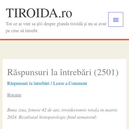
Skip
TIROIDA.ro
to
Main
content
Tot ce ai vrut sa știi despre glanda tiroidă și nu ai avut
Menu
pe cine să întrebi.
Răspunsuri la întrebări (2501)
Răspunsuri la întrebări
/
Leave a Comment
Roxana
:
Buna ziua, femeie 42 de ani, tiroidectomie totala in martie
2024. Rezultatul histopatologic fiind urmatorul: