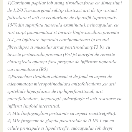
1)Carcinom papilar lob stang tiroidian,focar cu dimensiuni
de 1,2/0,7cm,marginal,subtip clasic,cu arii de tip variant
foliculara si arii cu celularitate de tip oxifil (aproximativ
15/%din suprafata tumorala examinata), neincapsulat, cu
rari corpi psamomatosi si invazie limfovasculara prezenta
(L1),cu infiltrare tumorala carcinomatoasa in tesutul
fibroadipos si muscular striat peritiroidian(pT3 b), cu
invazie perineurala prezenta (Pn1)si margini de rezectie
chirurgicala aparent fara prezenta de infiltrare tumorala
carcinomatoasa (R0).
2)Parenchim tiroidian adiacent si de fond cu aspect de
adenomatoza micropolinodulara anizofoliculara ,cu arii
epiteliale hiperplazice de tip hiperfunctional, arii
microfoliculare , hemoragii ,siderofagie si arii restranse cu
infiltrat limfoid interstitial.
3) Mic limfoganglion periistmic cu aspect reactive(pNo).
4) Mic fragment de glanda paratiroida de 0.1/0.1 cm cu
celule principale si lipodistrofie, subcapsular lob drept