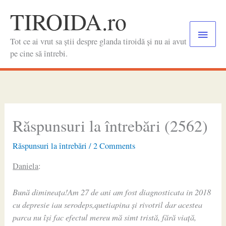
Skip
TIROIDA.ro
to
Main
content
Tot ce ai vrut sa știi despre glanda tiroidă și nu ai avut
Menu
pe cine să întrebi.
Răspunsuri la întrebări (2562)
Răspunsuri la întrebări
/
2 Comments
Daniela
:
Bună dimineața!Am 27 de ani am fost diagnosticata in 2018
cu depresie iau serodeps,quetiapina și rivotril dar acestea
parca nu își fac efectul mereu mă simt tristă, fără viață,