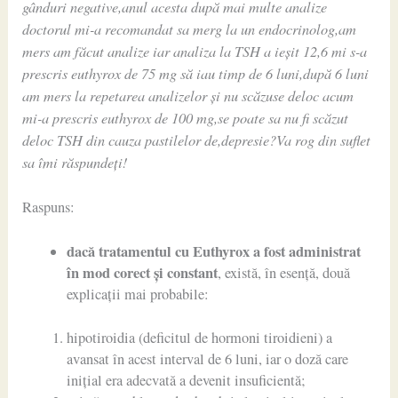
gânduri negative,anul acesta după mai multe analize
doctorul mi-a recomandat sa merg la un endocrinolog,am
mers am făcut analize iar analiza la TSH a ieșit 12,6 mi s-a
prescris euthyrox de 75 mg să iau timp de 6 luni,după 6 luni
am mers la repetarea analizelor și nu scăzuse deloc acum
mi-a prescris euthyrox de 100 mg,se poate sa nu fi scăzut
deloc TSH din cauza pastilelor de,depresie?Va rog din suflet
sa îmi răspundeți!
Raspuns:
dacă tratamentul cu Euthyrox a fost administrat
în mod corect și constant
, există, în esență, două
explicații mai probabile:
hipotiroidia (deficitul de hormoni tiroidieni) a
avansat în acest interval de 6 luni, iar o doză care
inițial era adecvată a devenit insuficientă;