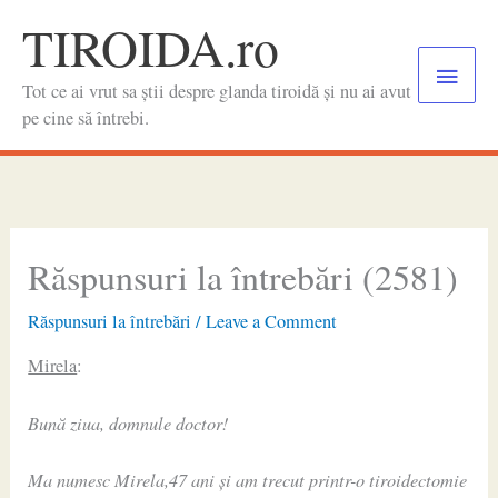
Skip
TIROIDA.ro
to
Main
content
Tot ce ai vrut sa știi despre glanda tiroidă și nu ai avut
Menu
pe cine să întrebi.
Răspunsuri la întrebări (2581)
Răspunsuri la întrebări
/
Leave a Comment
Mirela
:
Bună ziua, domnule doctor!
Ma numesc Mirela,47 ani și am trecut printr-o tiroidectomie