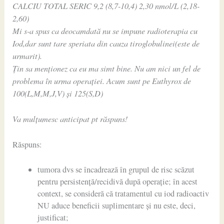
CALCIU TOTAL SERIC 9,2 (8,7-10,4) 2,30 nmol/L (2,18-
2,60)
Mi s-a spus ca deocamdată nu se impune radioterapia cu
Iod,dar sunt tare speriata din cauza tiroglobulinei(este de
urmarit).
Țin sa menționez ca eu ma simt bine. Nu am nici un fel de
problema în urma operației. Acum sunt pe Euthyrox de
100(L,M,M,J,V) și 125(S,D)
Va mulțumesc anticipat pt răspuns!
Răspuns:
tumora dvs se încadrează în grupul de risc scăzut
pentru persistență/recidivă după operație; în acest
context, se consideră că tratamentul cu iod radioactiv
NU aduce beneficii suplimentare și nu este, deci,
justificat;