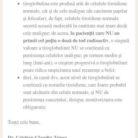
tiroglobulina este produsă atât de celulele tiroidiene
normale, cât și de cele maligne (de carcinom papilar
și folicular); de fapt, celulele tiroidiene normale
secretă această moleculă în cantitate mai mare decât
la pacienții care NU au
cele maligne; de aceea,
primit cel puțin o doză de iod radioactiv
, o singură
valoare a tiroglobulinei NU se corelează cu
persistența celulelor maligne; pe termen mediu și
lung (luni-ani), o creștere progresivă a tiroglobulinei
poate ridica suspiciunea unei recurențe a bolii;
deci, în cazul dvs, acest nivel de tiroglobulină se
corelează cu resturile tiroidiene, care foarte probabil
sunt alcătuite din celule normale, și NU de
persistența cancerului; desigur, monitorizarea este
obligatorie;
Toate cele bune,
Dr. Cristian-Claudiu Ţupea