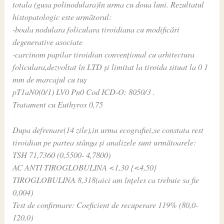
totala (gusa polinodulara)în urma cu doua luni. Rezultatul
histopatologic este următorul:
-boala nodulara foliculara tiroidiana cu modificări
degenerative asociate
-carcinom papilar tiroidian convențional cu arhitectura
foliculara,dezvoltat în LTD și limitat la tiroida situat la 0 1
mm de marcajul cu tuș
pT1aN0(0/1) LV0 Pn0 Cod ICD-O: 8050/3 .
Tratament cu Euthyrox 0,75
Dupa defrenare(14 zile),in urma ecografiei,se constata rest
tiroidian pe partea stânga și analizele sunt următoarele:
TSH 71,7360 (0,5500- 4,7800)
AC ANTI TIROGLOBULINA <1,30 {<4,50}
TIROGLOBULINA 8,318(aici am înțeles ca trebuie sa fie
0,004)
Test de confirmare: Coeficient de recuperare 119% (80,0-
120,0)