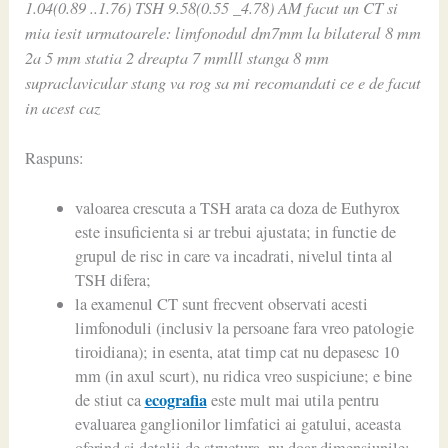
1.04(0.89 ..1.76) TSH 9.58(0.55 _4.78) AM facut un CT si
mia iesit urmatoarele: limfonodul dm7mm la bilateral 8 mm
2a 5 mm statia 2 dreapta 7 mmlll stanga 8 mm
supraclavicular stang va rog sa mi recomandati ce e de facut
in acest caz
Raspuns:
valoarea crescuta a TSH arata ca doza de Euthyrox
este insuficienta si ar trebui ajustata; in functie de
grupul de risc in care va incadrati, nivelul tinta al
TSH difera;
la examenul CT sunt frecvent observati acesti
limfonoduli (inclusiv la persoane fara vreo patologie
tiroidiana); in esenta, atat timp cat nu depasesc 10
mm (in axul scurt), nu ridica vreo suspiciune; e bine
ecografia
de stiut ca
este mult mai utila pentru
evaluarea ganglionilor limfatici ai gatului, aceasta