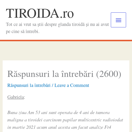
Skip
TIROIDA.ro
to
Main
content
Tot ce ai vrut sa știi despre glanda tiroidă și nu ai avut
Menu
pe cine să întrebi.
Răspunsuri la întrebări (2600)
Răspunsuri la întrebări
/
Leave a Comment
Gabriela
:
Buna ziua Am 53 ani sunt operata de 4 ani de tumora
maligna a tiroidei carcinom papilar multicentric radioiodat
in martie 2021 acum anul acesta am facut analize Ft4