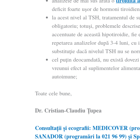
tiroidită
analizele de mai sus arată o
deficit foarte ușor de hormoni tiroidien
la acest nivel al TSH, tratamentul de s
obligatoriu; totuși, problemele descrise
accentuate de această hipotiroidie, fie 
repetarea analizelor după 3-4 luni, cu i
substituție dacă nivelul TSH nu se nor
cel puțin deocamdată, nu există dovezi
vreunui efect al suplimentelor alimentar
autoimune;
Toate cele bune,
Dr. Cristian-Claudiu Ţupea
Consultații și ecografii: MEDICOVER (prog
SANADOR (programări la 021 96 99) și Sph