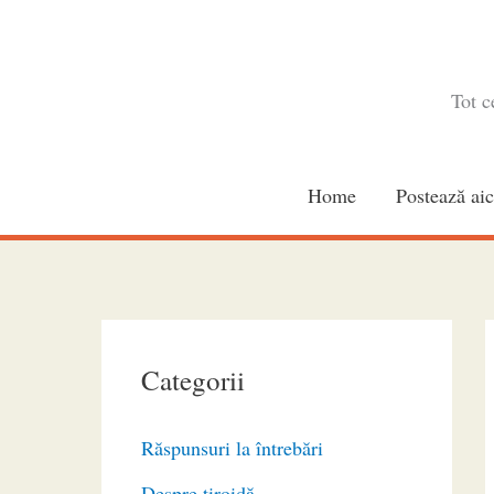
Skip
to
content
Tot c
Home
Postează aic
Categorii
Răspunsuri la întrebări
Despre tiroidă