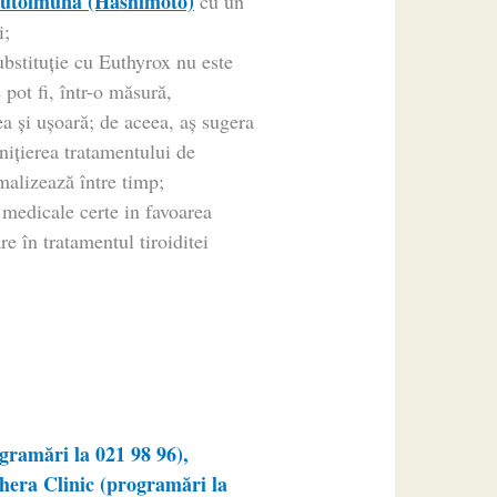
 autoimună (Hashimoto)
cu un
i;
ubstituție cu Euthyrox nu este
 pot fi, într-o măsură,
ea și ușoară; de aceea, aș sugera
nițierea tratamentului de
malizează între timp;
 medicale certe in favoarea
e în tratamentul tiroiditei
ramări la 021 98 96),
era Clinic (programări la