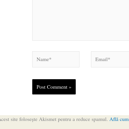
Name*
Email*
cest site folosește Akismet pentru a reduce spamul.
Află cum 