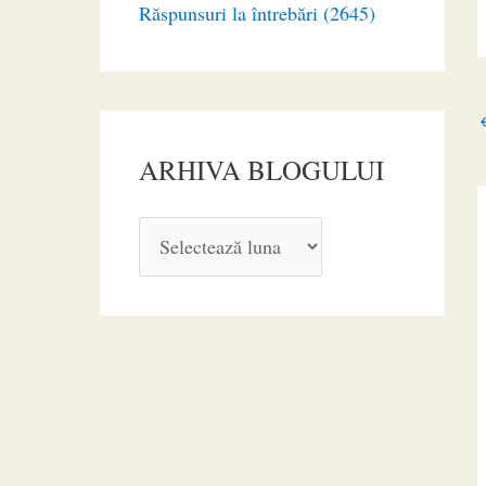
Răspunsuri la întrebări (2645)
ARHIVA BLOGULUI
A
R
H
I
V
A
B