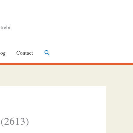
trebi.
Search
log
Contact
 (2613)