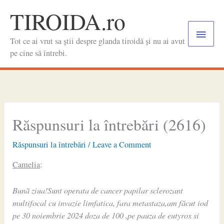
Skip
TIROIDA.ro
to
Main
content
Tot ce ai vrut sa știi despre glanda tiroidă și nu ai avut
Menu
pe cine să întrebi.
Răspunsuri la întrebări (2616)
Răspunsuri la întrebări
/
Leave a Comment
Camelia
:
Bună ziua!Sunt operata de cancer papilar sclerozant
multifocal cu invazie limfatica, fara metastaza,am făcut iod
pe 30 noiembrie 2024 doza de 100 ,pe pauza de eutyrox si