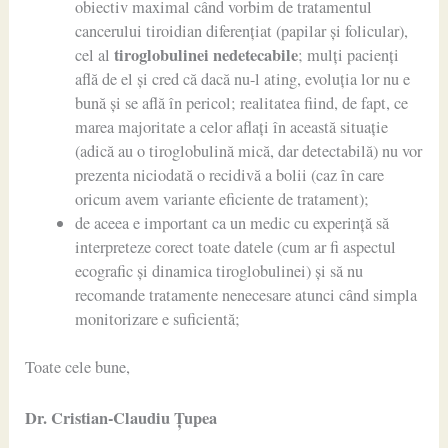
obiectiv maximal când vorbim de tratamentul
cancerului tiroidian diferențiat (papilar și folicular),
tiroglobulinei nedetecabile
cel al
; mulți pacienți
află de el și cred că dacă nu-l ating, evoluția lor nu e
bună și se află în pericol; realitatea fiind, de fapt, ce
marea majoritate a celor aflați în această situație
(adică au o tiroglobulină mică, dar detectabilă) nu vor
prezenta niciodată o recidivă a bolii (caz în care
oricum avem variante eficiente de tratament);
de aceea e important ca un medic cu experință să
interpreteze corect toate datele (cum ar fi aspectul
ecografic și dinamica tiroglobulinei) și să nu
recomande tratamente nenecesare atunci când simpla
monitorizare e suficientă;
Toate cele bune,
Dr. Cristian-Claudiu Ţupea