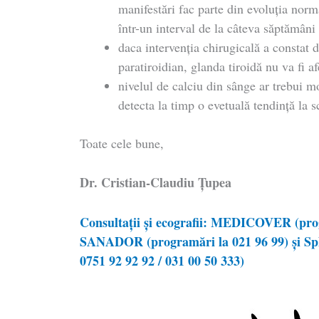
manifestări fac parte din evoluția norm
într-un interval de la câteva săptămâni 
daca intervenția chirugicală a constat
paratiroidian, glanda tiroidă nu va fi af
nivelul de calciu din sânge ar trebui m
detecta la timp o evetuală tendință la s
Toate cele bune,
Dr. Cristian-Claudiu Ţupea
Consultații și ecografii: MEDICOVER (prog
SANADOR (programări la 021 96 99) și Sph
0751 92 92 92 / 031 00 50 333)