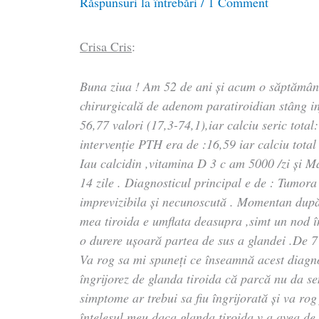
Răspunsuri la întrebări
/
1 Comment
Crisa Cris
:
Buna ziua ! Am 52 de ani și acum o săptămân
chirurgicală de adenom paratiroidian stâng in
56,77 valori (17,3-74,1),iar calciu seric total
intervenție PTH era de :16,59 iar calciu total 
Iau calcidin ,vitamina D 3 c am 5000 /zi și 
14 zile . Diagnosticul principal e de : Tumora
imprevizibila și necunoscută . Momentan după 
mea tiroida e umflata deasupra ,simt un nod în 
o durere ușoară partea de sus a glandei .De 7 
Va rog sa mi spuneți ce înseamnă acest diagno
îngrijorez de glanda tiroida că parcă nu da s
simptome ar trebui sa fiu îngrijorată și va rog
înțelesul meu daca glanda tiroida v a avea de 