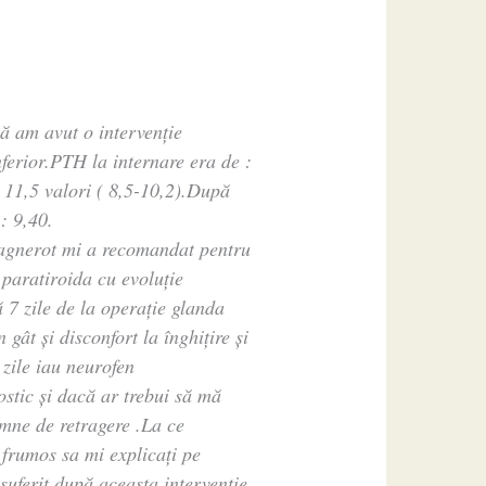
ă am avut o intervenție
ferior.PTH la internare era de :
: 11,5 valori ( 8,5-10,2).După
: 9,40.
Magnerot mi a recomandat pentru
 paratiroida cu evoluție
7 zile de la operație glanda
gât și disconfort la înghițire și
zile iau neurofen
stic și dacă ar trebui să mă
emne de retragere .La ce
 frumos sa mi explicați pe
suferit după aceasta intervenție