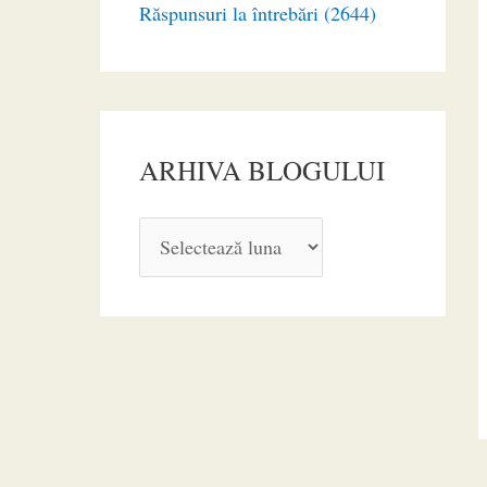
Răspunsuri la întrebări (2644)
ARHIVA BLOGULUI
A
R
H
I
V
A
B