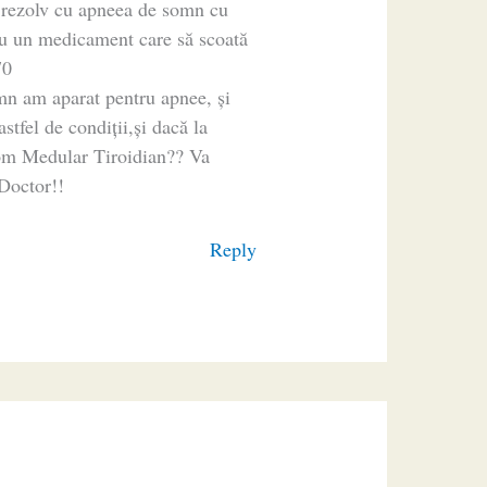
u rezolv cu apneea de somn cu
 cu un medicament care să scoată
70
n am aparat pentru apnee, și
tfel de condiții,și dacă la
nom Medular Tiroidian?? Va
Doctor!!
Reply