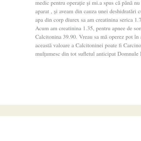
medic pentru operație și mi.a spus că până n
aparat , și aveam din cauza unei deshidratări
apa din corp diurex sa am creatinina serica 1.
Acum am creatinina 1.35, pentru apnee de som
Calcitonina 39.90. Vreau sa mă operez pot în as
această valoare a Calcitoninei poate fi Carci
mulțumesc din tot sufletul anticipat Domnule 