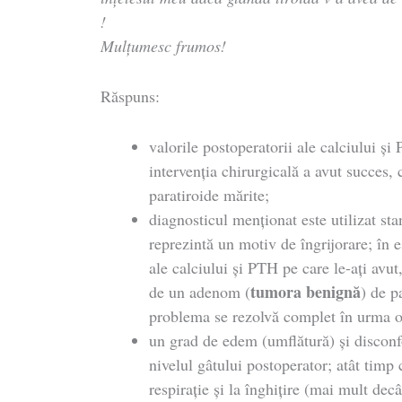
!
Mulțumesc frumos!
Răspuns:
valorile postoperatorii ale calciului ș
intervenția chirurgicală a avut succes,
paratiroide mărite;
diagnosticul menționat este utilizat sta
reprezintă un motiv de îngrijorare; în e
ale calciului și PTH pe care le-ați avut
tumora benignă
de un adenom (
) de p
problema se rezolvă complet în urma o
un grad de edem (umflătură) și disconf
nivelul gâtului postoperator; atât timp
respirație și la înghițire (mai mult dec