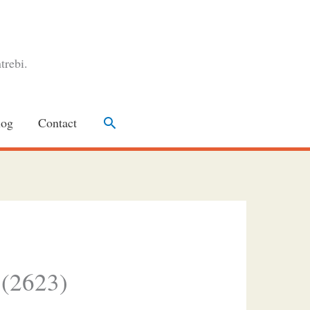
trebi.
Search
log
Contact
 (2623)