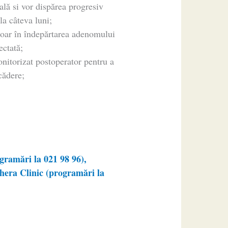
ală si vor dispărea progresiv
la câteva luni;
 doar în îndepărtarea adenomului
ectată;
onitorizat postoperator pentru a
cădere;
ramări la 021 98 96),
era Clinic (programări la