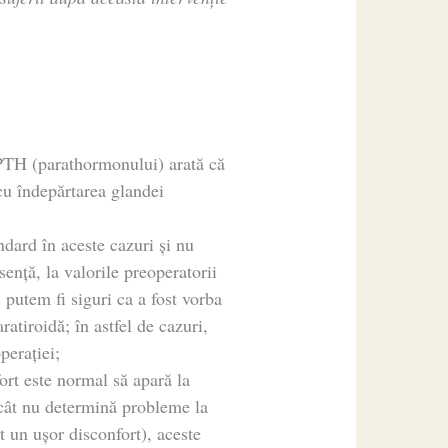
i PTH (parathormonului) arată că
 cu îndepărtarea glandei
ndard în aceste cazuri și nu
sență, la valorile preoperatorii
, putem fi siguri ca a fost vorba
aratiroidă; în astfel de cazuri,
perației;
ort este normal să apară la
 cât nu determină probleme la
ât un ușor disconfort), aceste