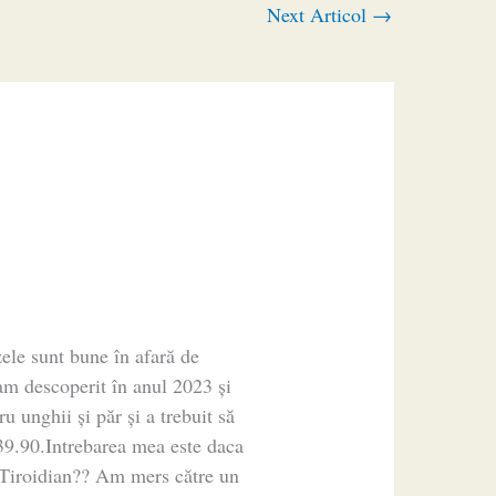
Next Articol
→
zele sunt bune în afară de
.am descoperit în anul 2023 și
u unghii și păr și a trebuit să
 39.90.Intrebarea mea este daca
 Tiroidian?? Am mers către un