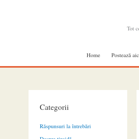
Skip
to
content
Tot c
Home
Postează aic
Categorii
Răspunsuri la întrebări
Despre tiroidă