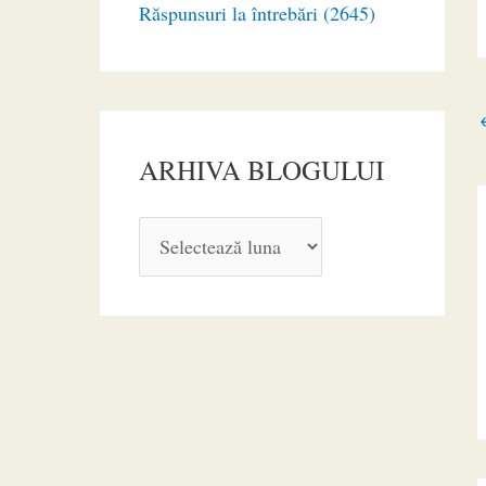
Răspunsuri la întrebări (2645)
ARHIVA BLOGULUI
A
R
H
I
V
A
B