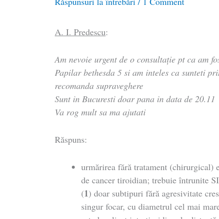
Răspunsuri la întrebări
/
1 Comment
A. I. Predescu
:
Am nevoie urgent de o consultație pt ca am fo
Papilar bethesda 5 si am inteles ca sunteti pri
recomanda supraveghere
Sunt in Bucuresti doar pana in data de 20.11
Va rog mult sa ma ajutati
Răspuns:
urmărirea fără tratament (chirurgical) 
de cancer tiroidian; trebuie întrunit
1
(
) doar subtipuri fără agresivitate cre
singur focar, cu diametrul cel mai mar