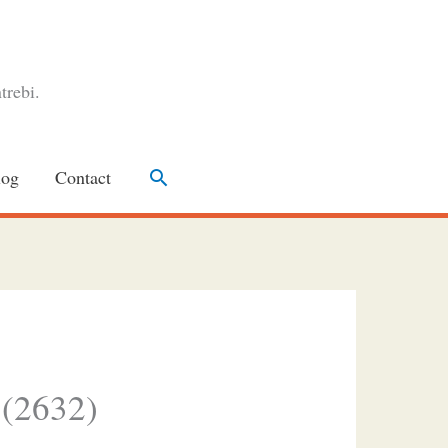
trebi.
Search
log
Contact
 (2632)