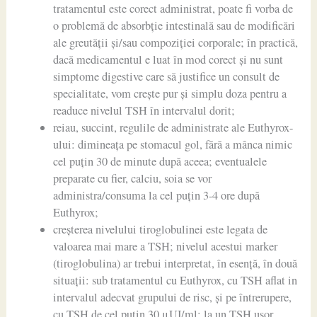
tratamentul este corect administrat, poate fi vorba de
o problemă de absorbție intestinală sau de modificări
ale greutății și/sau compoziției corporale; în practică,
dacă medicamentul e luat în mod corect și nu sunt
simptome digestive care să justifice un consult de
specialitate, vom crește pur și simplu doza pentru a
readuce nivelul TSH în intervalul dorit;
reiau, succint, regulile de administrate ale Euthyrox-
ului: dimineața pe stomacul gol, fără a mânca nimic
cel puțin 30 de minute după aceea; eventualele
preparate cu fier, calciu, soia se vor
administra/consuma la cel puțin 3-4 ore după
Euthyrox;
creșterea nivelului tiroglobulinei este legata de
valoarea mai mare a TSH; nivelul acestui marker
(tiroglobulina) ar trebui interpretat, în esență, în două
situații: sub tratamentul cu Euthyrox, cu TSH aflat in
intervalul adecvat grupului de risc, și pe întrerupere,
cu TSH de cel puțin 30 μUI/ml; la un TSH ușor