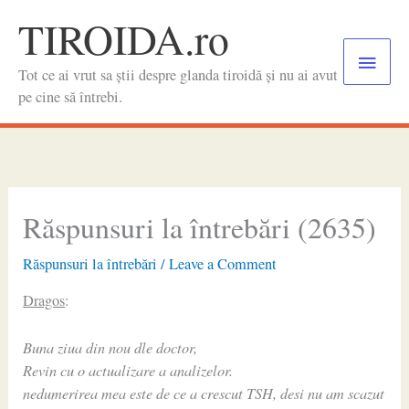
Skip
TIROIDA.ro
to
Main
content
Tot ce ai vrut sa știi despre glanda tiroidă și nu ai avut
Menu
pe cine să întrebi.
Răspunsuri la întrebări (2635)
Răspunsuri la întrebări
/
Leave a Comment
Dragos
:
Buna ziua din nou dle doctor,
Revin cu o actualizare a analizelor.
nedumerirea mea este de ce a crescut TSH, desi nu am scazut