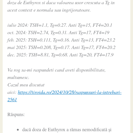
doza de Euthyrox si daca valoarea usor crescuta a Tg in
acest context e normala sau ingrijoratoare.
iulie 2024: TSH=1.1, Tg=0.27. Anti Tg=15, FT4=20.1
oct. 2024: TSH=2.74, Tg=0.31. Anti Tg=17, FT4=19
feb. 2025: TSH=0.111, Tg=0.16. Anti Tg=13, FT4=23.2
mai 2025: TSH=0.208, Tg=0.17. Anti Tg=17, FT4=20.2
dec. 2025: TSH=8.81, Tg=0.68. Anti Tg=20, FT4=17.9
Va rog sa-mi raspundeti cand aveti disponibilitate,
multumesc.
Cazul meu discutat
aici:
https://tiroida.ro/2024/10/28/raspunsuri-la-intrebari-
2561
Răspuns:
dacă doza de Euthyrox a rămas nemodificată și