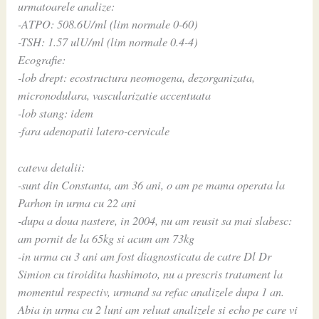
urmatoarele analize:
-ATPO: 508.6U/ml (lim normale 0-60)
-TSH: 1.57 ulU/ml (lim normale 0.4-4)
Ecografie:
-lob drept: ecostructura neomogena, dezorganizata,
micronodulara, vascularizatie accentuata
-lob stang: idem
-fara adenopatii latero-cervicale
cateva detalii:
-sunt din Constanta, am 36 ani, o am pe mama operata la
Parhon in urma cu 22 ani
-dupa a doua nastere, in 2004, nu am reusit sa mai slabesc:
am pornit de la 65kg si acum am 73kg
-in urma cu 3 ani am fost diagnosticata de catre Dl Dr
Simion cu tiroidita hashimoto, nu a prescris tratament la
momentul respectiv, urmand sa refac analizele dupa 1 an.
Abia in urma cu 2 luni am reluat analizele si echo pe care vi