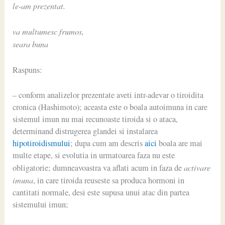
le-am prezentat.
va multumesc frumos,
seara buna
Raspuns:
– conform analizelor prezentate aveti intr-adevar o tiroidita
cronica (Hashimoto); aceasta este o boala autoimuna in care
sistemul imun nu mai recunoaste tiroida si o ataca,
determinand distrugerea glandei si instalarea
hipotiroidismului
; dupa cum am descris
aici
boala are mai
multe etape, si evolutia in urmatoarea faza nu este
activare
obligatorie; dumneavoastra va aflati acum in faza de
imuna
, in care tiroida reuseste sa produca hormoni in
cantitati normale, desi este supusa unui atac din partea
sistemului imun;