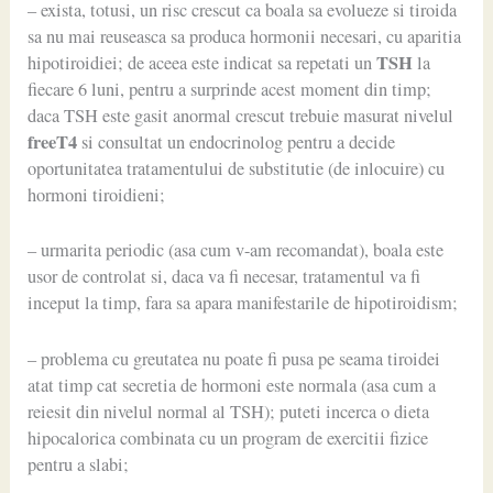
– exista, totusi, un risc crescut ca boala sa evolueze si tiroida
sa nu mai reuseasca sa produca hormonii necesari, cu aparitia
TSH
hipotiroidiei; de aceea este indicat sa repetati un
la
fiecare 6 luni, pentru a surprinde acest moment din timp;
daca TSH este gasit anormal crescut trebuie masurat nivelul
freeT4
si consultat un endocrinolog pentru a decide
oportunitatea tratamentului de substitutie (de inlocuire) cu
hormoni tiroidieni;
– urmarita periodic (asa cum v-am recomandat), boala este
usor de controlat si, daca va fi necesar, tratamentul va fi
inceput la timp, fara sa apara manifestarile de hipotiroidism;
– problema cu greutatea nu poate fi pusa pe seama tiroidei
atat timp cat secretia de hormoni este normala (asa cum a
reiesit din nivelul normal al TSH); puteti incerca o dieta
hipocalorica combinata cu un program de exercitii fizice
pentru a slabi;