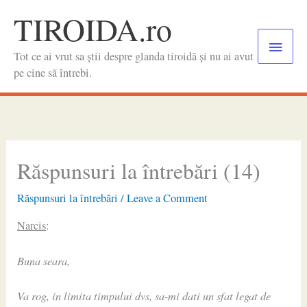
Skip
TIROIDA.ro
to
Main
content
Tot ce ai vrut sa știi despre glanda tiroidă și nu ai avut
Menu
pe cine să întrebi.
Răspunsuri la întrebări (14)
Răspunsuri la întrebări
/
Leave a Comment
Narcis
:
Buna seara,
Va rog, in limita timpului dvs, sa-mi dati un sfat legat de