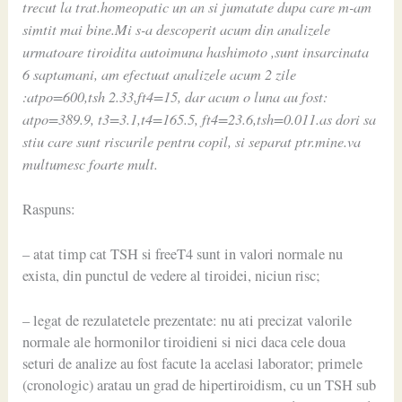
trecut la trat.homeopatic un an si jumatate dupa care m-am
simtit mai bine.Mi s-a descoperit acum din analizele
urmatoare tiroidita autoimuna hashimoto ,sunt insarcinata
6 saptamani, am efectuat analizele acum 2 zile
:atpo=600,tsh 2.33,ft4=15, dar acum o luna au fost:
atpo=389.9, t3=3.1,t4=165.5, ft4=23.6,tsh=0.011.as dori sa
stiu care sunt riscurile pentru copil, si separat ptr.mine.va
multumesc foarte mult.
Raspuns:
– atat timp cat TSH si freeT4 sunt in valori normale nu
exista, din punctul de vedere al tiroidei, niciun risc;
– legat de rezulatetele prezentate: nu ati precizat valorile
normale ale hormonilor tiroidieni si nici daca cele doua
seturi de analize au fost facute la acelasi laborator; primele
(cronologic) aratau un grad de hipertiroidism, cu un TSH sub