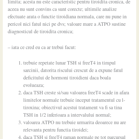
limita; acesta nu este caracteristic pentru tiroidita cronica, de
aceea nu sunt convins ca sunt corecte; ultimile analize
efectuate arata o functie tiroidiana normala, care nu pune in
pericol nici fatul nici pe dvs; valoare mare a ATPO sustine
diagnosticul de tiroidita cronica;
– iata ce cred eu ca ar trebui facut:
trebuie repetate lunar TSH si freeT4 in timpul
sarcinii, datorita riscului crescut de a expune fatul
deficitului de hormoni tiroidieni daca boala
evolueaza;
daca TSH creste si/sau valoarea freeT4 scade in afara
limitelor normale trebuie inceput tratamentul cu l-
tiroxina; obiectivul acestui tratament va fi sa tina
TSH in 1/2 inferioara a intervalului normal;
valoarea ATPO nu trebuie urmarita deoarece nu are
relevanta pentru functia tiroidei;
daca TSH si freeT4 raman normale pe tot parcursul