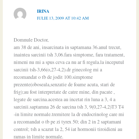
IRINA
IULIE 13, 2009 AT 10:42 AM
Domnule Doctor,
am 38 de ani, insarcinata in saptamana 36.anul trecut,
inaintea sarcinii tsh 3,06.fara simptome, fara tratament,
nimeni nu mi a spus ceva ca nu ar fi regula.la inceputul
sarcinii tsh-3,66(o,27-4,2).dr ginecolog mi a
recomandat o tb de jodit 100.simptome
prezente(oboseala,senzatie de foame acuta, stari de
frig);au fost interpretate de catre mine, din pacate ,
legate de sarcina.acestea au incetat rin luna a 3, 4 a
sarcinii.saptamna 26 de sarcina tsh 3, 9(0,27-4,2)T3 T4
-in limite normale.tremitere la dr endocrinolog care mi
a recomandat o tb pe zi tyrex 50; din 2 in 2 saptamani
control; tsh a scazut la 2, 54 iat hormonii tiroidieni au
ramas in limite normale.