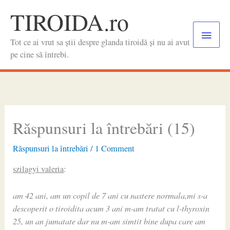
Skip
TIROIDA.ro
to
Main
content
Tot ce ai vrut sa știi despre glanda tiroidă și nu ai avut
Menu
pe cine să întrebi.
Răspunsuri la întrebări (15)
Răspunsuri la întrebări
/
1 Comment
szilagyi valeria
:
am 42 ani, am un copil de 7 ani cu nastere normala,mi s-a
descoperit o tiroidita acum 3 ani m-am tratat cu l-thyroxin
25, un an jumatate dar nu m-am simtit bine dupa care am