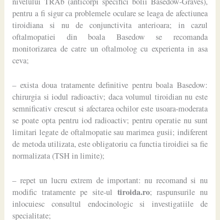
nivelului TRAb (anticorpi specifici bolii Basedow-Graves),
pentru a fi sigur ca problemele oculare se leaga de afectiunea
tiroidiana si nu de conjunctivita anterioara; in cazul
oftalmopatiei din boala Basedow se recomanda
monitorizarea de catre un oftalmolog cu experienta in asa
ceva;
– exista doua tratamente definitive pentru boala Basedow:
chirurgia si iodul radioactiv; daca volumul tiroidian nu este
semnificativ crescut si afectarea ochilor este usoara-moderata
se poate opta pentru iod radioactiv; pentru operatie nu sunt
limitari legate de oftalmopatie sau marimea gusii; indiferent
de metoda utilizata, este obligatoriu ca functia tiroidiei sa fie
normalizata (TSH in limite);
– repet un lucru extrem de important: nu recomand si nu
tiroida.ro
modific tratamente pe site-ul
; raspunsurile nu
inlocuiesc consultul endocinologic si investigatiile de
specialitate;