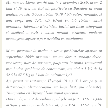
Ma numesc Elena, am 46 ani, in 1 noiembrie 2009, acum 2
luni si 10 zile, am fost diagnosticata cu Basedow in urma
analizelor: tsh: 0,0008 uU/ml (0,49-4,67: valori normale) si
anti corpi anti TPO 0,7 IU/ml (< 5,6 IU/ml: valori
normale).- laborator Bioclinica. Initial am facut echografia
si medicul a scris : volum normal- structura moderat
neomogena sugestiva pt o tiroidita cr. autoimuna.
M-am prezentat la medic in urma problemelor aparute in
septembrie 2009: insomnii- nu am dormit aproape deloc,
vise urate, stari de anxietate, palpitatii la inima, tremuratul
membrelor, probleme de concentrare, am slabit 5 kG de la
52,5 la 47,5 Kg in 2 luni la inaltimea 1,63.
Am primit ca tratament Thyrozol 10 mg X 3 ori pe zi si
distonocalm (distonocalmul nu l-am luat, ma oboseste).
Tratamentul cu Thyrozol l-am urmat intocmai.
Dupa 1 luna in 2 decembrie analizele au fost : TSH : 0,006
uUI/ml (valori normale0,027 -4,2) si FT4 : 32,52 pmol/L