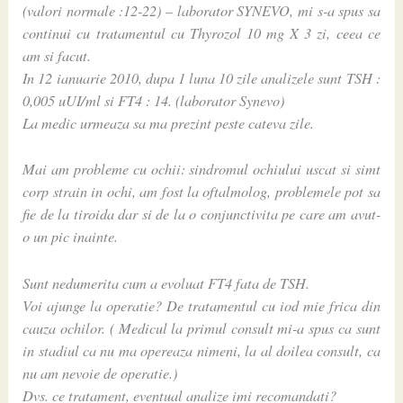
(valori normale :12-22) – laborator SYNEVO, mi s-a spus sa
continui cu tratamentul cu Thyrozol 10 mg X 3 zi, ceea ce
am si facut.
In 12 ianuarie 2010, dupa 1 luna 10 zile analizele sunt TSH :
0,005 uUI/ml si FT4 : 14. (laborator Synevo)
La medic urmeaza sa ma prezint peste cateva zile.
Mai am probleme cu ochii: sindromul ochiului uscat si simt
corp strain in ochi, am fost la oftalmolog, problemele pot sa
fie de la tiroida dar si de la o conjunctivita pe care am avut-
o un pic inainte.
Sunt nedumerita cum a evoluat FT4 fata de TSH.
Voi ajunge la operatie? De tratamentul cu iod mie frica din
cauza ochilor. ( Medicul la primul consult mi-a spus ca sunt
in stadiul ca nu ma opereaza nimeni, la al doilea consult, ca
nu am nevoie de operatie.)
Dvs. ce tratament, eventual analize imi recomandati?