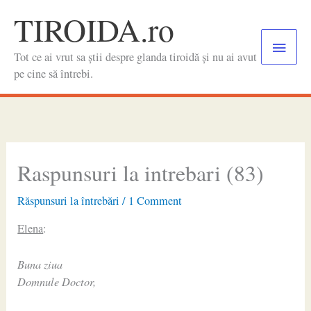
Skip
TIROIDA.ro
to
Main
content
Tot ce ai vrut sa știi despre glanda tiroidă și nu ai avut
Menu
pe cine să întrebi.
Raspunsuri la intrebari (83)
Răspunsuri la întrebări
/
1 Comment
Elena
:
Buna ziua
Domnule Doctor,