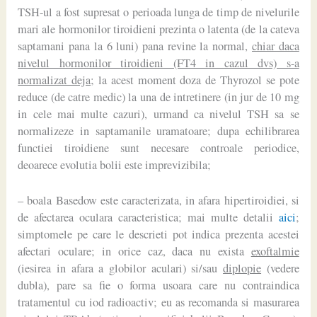
TSH-ul a fost supresat o perioada lunga de timp de nivelurile
mari ale hormonilor tiroidieni prezinta o latenta (de la cateva
saptamani pana la 6 luni) pana revine la normal,
chiar daca
nivelul hormonilor tiroidieni (FT4 in cazul dvs) s-a
normalizat deja
; la acest moment doza de Thyrozol se pote
reduce (de catre medic) la una de intretinere (in jur de 10 mg
in cele mai multe cazuri), urmand ca nivelul TSH sa se
normalizeze in saptamanile uramatoare; dupa echilibrarea
functiei tiroidiene sunt necesare controale periodice,
deoarece evolutia bolii este imprevizibila;
– boala Basedow este caracterizata, in afara hipertiroidiei, si
de afectarea oculara caracteristica; mai multe detalii
aici
;
simptomele pe care le descrieti pot indica prezenta acestei
afectari oculare; in orice caz, daca nu exista
exoftalmie
(iesirea in afara a globilor aculari) si/sau
diplopie
(vedere
dubla), pare sa fie o forma usoara care nu contraindica
tratamentul cu iod radioactiv; eu as recomanda si masurarea